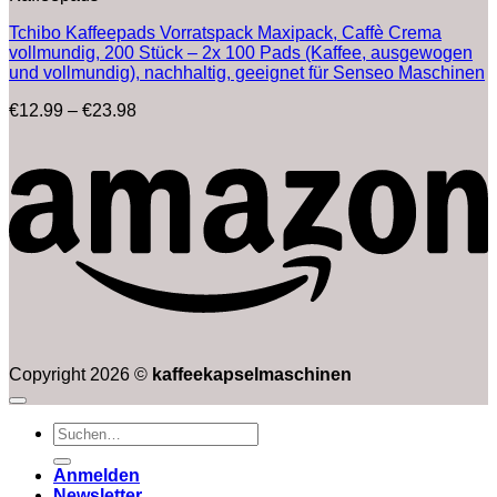
Tchibo Kaffeepads Vorratspack Maxipack, Caffè Crema
vollmundig, 200 Stück – 2x 100 Pads (Kaffee, ausgewogen
und vollmundig), nachhaltig, geeignet für Senseo Maschinen
Preisspanne:
€
12.99
–
€
23.98
€12.99
bis
€23.98
Copyright 2026 ©
kaffeekapselmaschinen
Suchen
nach:
Anmelden
Newsletter