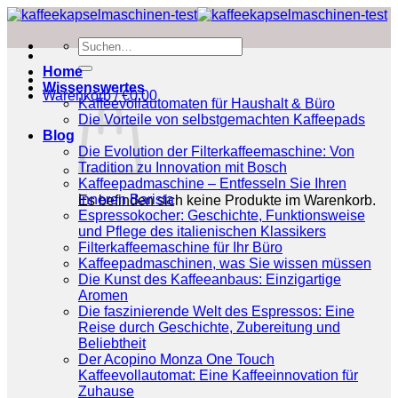
Zum
Inhalt
Suchen
springen
nach:
Home
Wissenswertes
Warenkorb /
€
0.00
Kaffeevollautomaten für Haushalt & Büro
Die Vorteile von selbstgemachten Kaffeepads
Blog
Die Evolution der Filterkaffeemaschine: Von
Tradition zu Innovation mit Bosch
Kaffeepadmaschine – Entfesseln Sie Ihren
inneren Barista
Es befinden sich keine Produkte im Warenkorb.
Espressokocher: Geschichte, Funktionsweise
und Pflege des italienischen Klassikers
Filterkaffeemaschine für Ihr Büro
Kaffeepadmaschinen, was Sie wissen müssen
Die Kunst des Kaffeeanbaus: Einzigartige
Aromen
Die faszinierende Welt des Espressos: Eine
Reise durch Geschichte, Zubereitung und
Beliebtheit
Der Acopino Monza One Touch
Kaffeevollautomat: Eine Kaffeeinnovation für
Zuhause