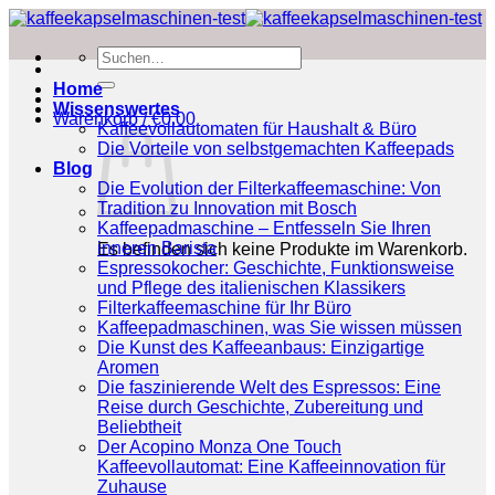
Zum
Inhalt
Suchen
springen
nach:
Home
Wissenswertes
Warenkorb /
€
0.00
Kaffeevollautomaten für Haushalt & Büro
Die Vorteile von selbstgemachten Kaffeepads
Blog
Die Evolution der Filterkaffeemaschine: Von
Tradition zu Innovation mit Bosch
Kaffeepadmaschine – Entfesseln Sie Ihren
inneren Barista
Es befinden sich keine Produkte im Warenkorb.
Espressokocher: Geschichte, Funktionsweise
und Pflege des italienischen Klassikers
Filterkaffeemaschine für Ihr Büro
Kaffeepadmaschinen, was Sie wissen müssen
Die Kunst des Kaffeeanbaus: Einzigartige
Aromen
Die faszinierende Welt des Espressos: Eine
Reise durch Geschichte, Zubereitung und
Beliebtheit
Der Acopino Monza One Touch
Kaffeevollautomat: Eine Kaffeeinnovation für
Zuhause