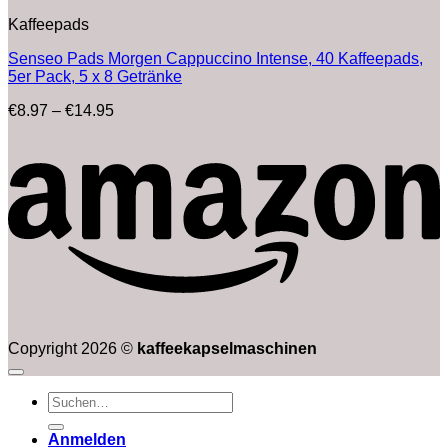
Kaffeepads
Senseo Pads Morgen Cappuccino Intense, 40 Kaffeepads,
5er Pack, 5 x 8 Getränke
Preisspanne:
€
8.97
–
€
14.95
€8.97
bis
€14.95
Copyright 2026 ©
kaffeekapselmaschinen
Suchen
nach:
Anmelden