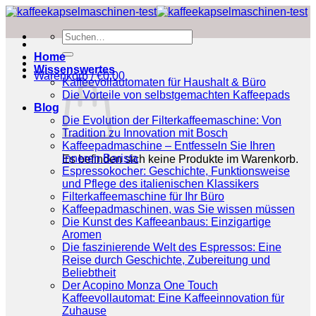
Zum
Inhalt
Suchen
springen
nach:
Home
Wissenswertes
Warenkorb /
€
0.00
Kaffeevollautomaten für Haushalt & Büro
Die Vorteile von selbstgemachten Kaffeepads
Blog
Die Evolution der Filterkaffeemaschine: Von
Tradition zu Innovation mit Bosch
Kaffeepadmaschine – Entfesseln Sie Ihren
inneren Barista
Es befinden sich keine Produkte im Warenkorb.
Espressokocher: Geschichte, Funktionsweise
und Pflege des italienischen Klassikers
Filterkaffeemaschine für Ihr Büro
Kaffeepadmaschinen, was Sie wissen müssen
Die Kunst des Kaffeeanbaus: Einzigartige
Aromen
Die faszinierende Welt des Espressos: Eine
Reise durch Geschichte, Zubereitung und
Beliebtheit
Der Acopino Monza One Touch
Kaffeevollautomat: Eine Kaffeeinnovation für
Zuhause