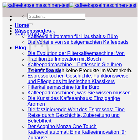
Zum
Inhalt
Suchen
springen
nach:
Home
Wissenswertes
Warenkorb /
€
0.00
Kaffeevollautomaten für Haushalt & Büro
Die Vorteile von selbstgemachten Kaffeepads
Blog
Die Evolution der Filterkaffeemaschine: Von
Tradition zu Innovation mit Bosch
Kaffeepadmaschine – Entfesseln Sie Ihren
inneren Barista
Es befinden sich keine Produkte im Warenkorb.
Espressokocher: Geschichte, Funktionsweise
und Pflege des italienischen Klassikers
Filterkaffeemaschine für Ihr Büro
Kaffeepadmaschinen, was Sie wissen müssen
Die Kunst des Kaffeeanbaus: Einzigartige
Aromen
Die faszinierende Welt des Espressos: Eine
Reise durch Geschichte, Zubereitung und
Beliebtheit
Der Acopino Monza One Touch
Kaffeevollautomat: Eine Kaffeeinnovation für
Zuhause