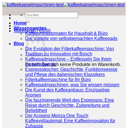
Zum
Inhalt
Suchen
springen
nach:
Home
Wissenswertes
Warenkorb /
€
0.00
Kaffeevollautomaten für Haushalt & Büro
Die Vorteile von selbstgemachten Kaffeepads
Blog
Die Evolution der Filterkaffeemaschine: Von
Tradition zu Innovation mit Bosch
Kaffeepadmaschine – Entfesseln Sie Ihren
inneren Barista
Es befinden sich keine Produkte im Warenkorb.
Espressokocher: Geschichte, Funktionsweise
und Pflege des italienischen Klassikers
Filterkaffeemaschine für Ihr Büro
Kaffeepadmaschinen, was Sie wissen müssen
Die Kunst des Kaffeeanbaus: Einzigartige
Aromen
Die faszinierende Welt des Espressos: Eine
Reise durch Geschichte, Zubereitung und
Beliebtheit
Der Acopino Monza One Touch
Kaffeevollautomat: Eine Kaffeeinnovation für
Zuhause