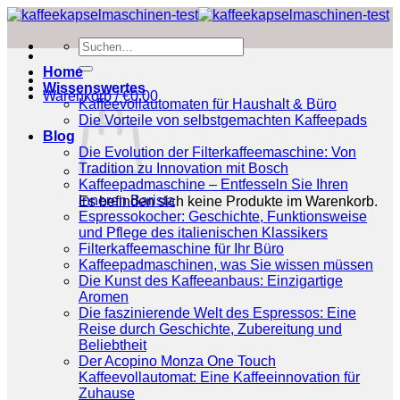
Zum
Inhalt
Suchen
springen
nach:
Home
Wissenswertes
Warenkorb /
€
0.00
Kaffeevollautomaten für Haushalt & Büro
Die Vorteile von selbstgemachten Kaffeepads
Blog
Die Evolution der Filterkaffeemaschine: Von
Tradition zu Innovation mit Bosch
Kaffeepadmaschine – Entfesseln Sie Ihren
inneren Barista
Es befinden sich keine Produkte im Warenkorb.
Espressokocher: Geschichte, Funktionsweise
und Pflege des italienischen Klassikers
Filterkaffeemaschine für Ihr Büro
Kaffeepadmaschinen, was Sie wissen müssen
Die Kunst des Kaffeeanbaus: Einzigartige
Aromen
Die faszinierende Welt des Espressos: Eine
Reise durch Geschichte, Zubereitung und
Beliebtheit
Der Acopino Monza One Touch
Kaffeevollautomat: Eine Kaffeeinnovation für
Zuhause