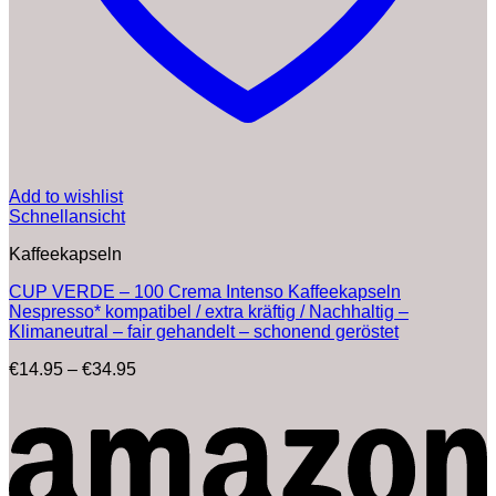
Add to wishlist
Schnellansicht
Kaffeekapseln
CUP VERDE – 100 Crema Intenso Kaffeekapseln
Nespresso* kompatibel / extra kräftig / Nachhaltig –
Klimaneutral – fair gehandelt – schonend geröstet
Preisspanne:
€
14.95
–
€
34.95
€14.95
bis
€34.95