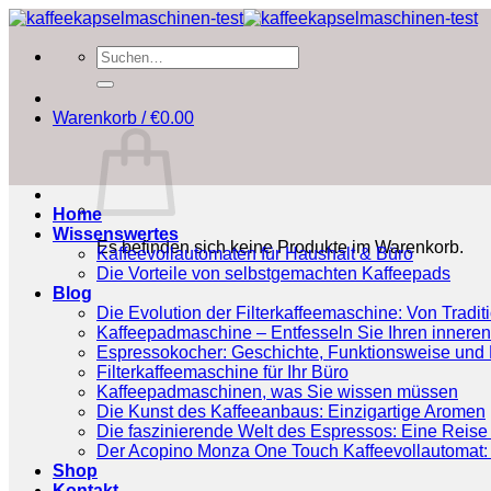
Zum
Inhalt
Suchen
springen
nach:
Warenkorb /
€
0.00
Home
Wissenswertes
Es befinden sich keine Produkte im Warenkorb.
Kaffeevollautomaten für Haushalt & Büro
Die Vorteile von selbstgemachten Kaffeepads
Blog
Die Evolution der Filterkaffeemaschine: Von Tradit
Kaffeepadmaschine – Entfesseln Sie Ihren inneren
Espressokocher: Geschichte, Funktionsweise und P
Filterkaffeemaschine für Ihr Büro
Kaffeepadmaschinen, was Sie wissen müssen
Die Kunst des Kaffeeanbaus: Einzigartige Aromen
Die faszinierende Welt des Espressos: Eine Reise 
Der Acopino Monza One Touch Kaffeevollautomat: 
Shop
Kontakt