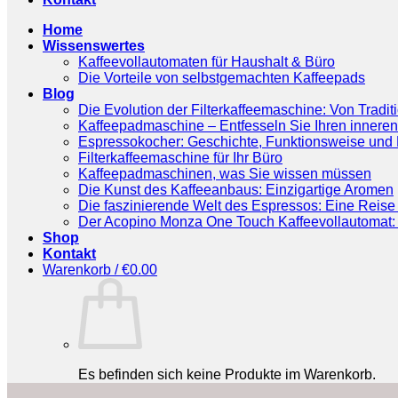
Home
Wissenswertes
Kaffeevollautomaten für Haushalt & Büro
Die Vorteile von selbstgemachten Kaffeepads
Blog
Die Evolution der Filterkaffeemaschine: Von Tradit
Kaffeepadmaschine – Entfesseln Sie Ihren inneren
Espressokocher: Geschichte, Funktionsweise und P
Filterkaffeemaschine für Ihr Büro
Kaffeepadmaschinen, was Sie wissen müssen
Die Kunst des Kaffeeanbaus: Einzigartige Aromen
Die faszinierende Welt des Espressos: Eine Reise 
Der Acopino Monza One Touch Kaffeevollautomat: 
Shop
Kontakt
Warenkorb /
€
0.00
Es befinden sich keine Produkte im Warenkorb.