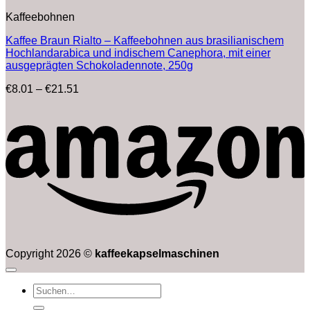
Kaffeebohnen
Kaffee Braun Rialto – Kaffeebohnen aus brasilianischem
Hochlandarabica und indischem Canephora, mit einer
ausgeprägten Schokoladennote, 250g
Preisspanne:
€
8.01
–
€
21.51
€8.01
bis
€21.51
Copyright 2026 ©
kaffeekapselmaschinen
Suchen
nach: