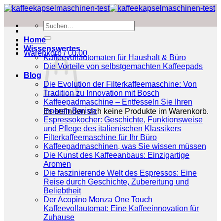
Zum
Inhalt
Suchen
springen
nach:
Home
Wissenswertes
Warenkorb /
€
0.00
Kaffeevollautomaten für Haushalt & Büro
Die Vorteile von selbstgemachten Kaffeepads
Blog
Die Evolution der Filterkaffeemaschine: Von
Tradition zu Innovation mit Bosch
Kaffeepadmaschine – Entfesseln Sie Ihren
inneren Barista
Es befinden sich keine Produkte im Warenkorb.
Espressokocher: Geschichte, Funktionsweise
und Pflege des italienischen Klassikers
Filterkaffeemaschine für Ihr Büro
Kaffeepadmaschinen, was Sie wissen müssen
Die Kunst des Kaffeeanbaus: Einzigartige
Aromen
Die faszinierende Welt des Espressos: Eine
Reise durch Geschichte, Zubereitung und
Beliebtheit
Der Acopino Monza One Touch
Kaffeevollautomat: Eine Kaffeeinnovation für
Zuhause