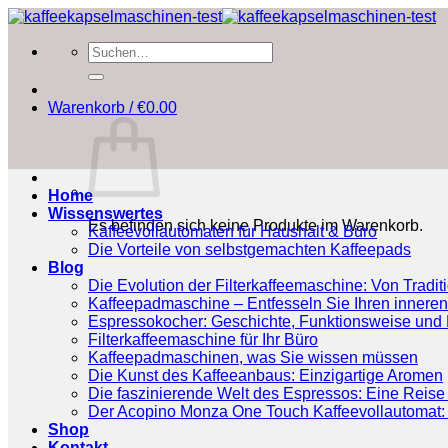
Zum
Inhalt
Suchen
springen
nach:
Warenkorb /
€
0.00
Home
Wissenswertes
Es befinden sich keine Produkte im Warenkorb.
Kaffeevollautomaten für Haushalt & Büro
Die Vorteile von selbstgemachten Kaffeepads
Blog
Die Evolution der Filterkaffeemaschine: Von Tradit
Kaffeepadmaschine – Entfesseln Sie Ihren inneren
Espressokocher: Geschichte, Funktionsweise und P
Filterkaffeemaschine für Ihr Büro
Kaffeepadmaschinen, was Sie wissen müssen
Die Kunst des Kaffeeanbaus: Einzigartige Aromen
Die faszinierende Welt des Espressos: Eine Reise 
Der Acopino Monza One Touch Kaffeevollautomat: 
Shop
Kontakt