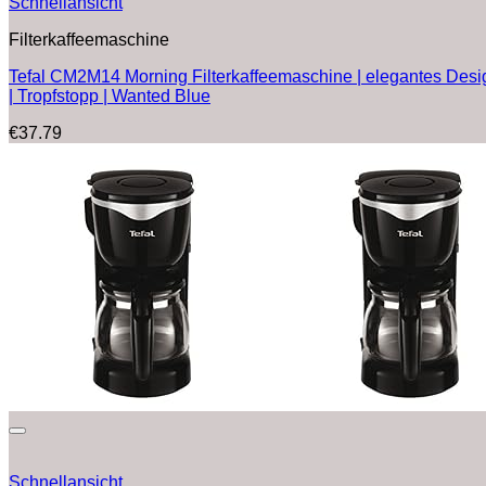
Schnellansicht
Filterkaffeemaschine
Tefal CM2M14 Morning Filterkaffeemaschine | elegantes Design
| Tropfstopp | Wanted Blue
€
37.79
Schnellansicht