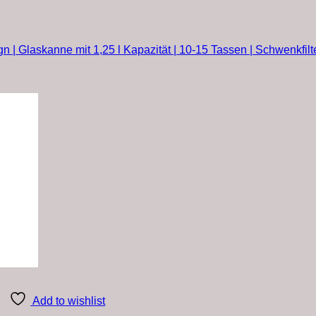
 | Glaskanne mit 1,25 l Kapazität | 10-15 Tassen | Schwenkfilt
Add to wishlist