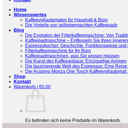
Home
Wissenswertes
Kaffeevollautomaten für Haushalt & Büro
Die Vorteile von selbstgemachten Kaffeepads
Blog
Die Evolution der Filterkaffeemaschine: Von Tradit
Kaffeepadmaschine – Entfesseln Sie Ihren inneren
Espressokocher: Geschichte, Funktionsweise und P
Filterkaffeemaschine für Ihr Büro
Kaffeepadmaschinen, was Sie wissen müssen
Die Kunst des Kaffeeanbaus: Einzigartige Aromen
Die faszinierende Welt des Espressos: Eine Reise 
Der Acopino Monza One Touch Kaffeevollautomat: 
Shop
Kontakt
Warenkorb /
€
0.00
Es befinden sich keine Produkte im Warenkorb.