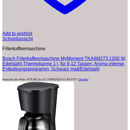
Add to wishlist
Schnellansicht
Filterkaffeemaschine
Bosch Filterkaffeemaschine MyMoment TKA6M273,1200 W,
Edelstahl-Thermokanne 1 l, für 8-12 Tassen, Aroma intense,
Entkalkungsprogramm, Schwarz matt/Edelstahl
Amazon.de Price:
€
79.68
(as of 17/09/2023 07:49 PST-
Details
)