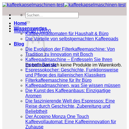
Zum
Inhalt
Suchen
springen
nach:
Home
Wissenswertes
Warenkorb /
€
0.00
Kaffeevollautomaten für Haushalt & Büro
Die Vorteile von selbstgemachten Kaffeepads
Blog
Die Evolution der Filterkaffeemaschine: Von
Tradition zu Innovation mit Bosch
Kaffeepadmaschine – Entfesseln Sie Ihren
inneren Barista
Es befinden sich keine Produkte im Warenkorb.
Espressokocher: Geschichte, Funktionsweise
und Pflege des italienischen Klassikers
Filterkaffeemaschine für Ihr Büro
Kaffeepadmaschinen, was Sie wissen müssen
Die Kunst des Kaffeeanbaus: Einzigartige
Aromen
Die faszinierende Welt des Espressos: Eine
Reise durch Geschichte, Zubereitung und
Beliebtheit
Der Acopino Monza One Touch
Kaffeevollautomat: Eine Kaffeeinnovation für
Zuhause