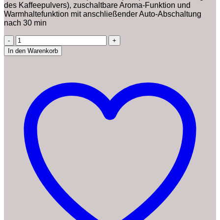
des Kaffeepulvers), zuschaltbare Aroma-Funktion und
Warmhaltefunktion mit anschließender Auto-Abschaltung
nach 30 min
Tefal
CM6931
In den Warenkorb
Sense
Filterkaffeemaschine
|
Digital-
Anzeige
|
Glaskanne
mit
Deckel
|
Kapazität
für
10
bis
15
Tassen
|
Aroma-
Funktion