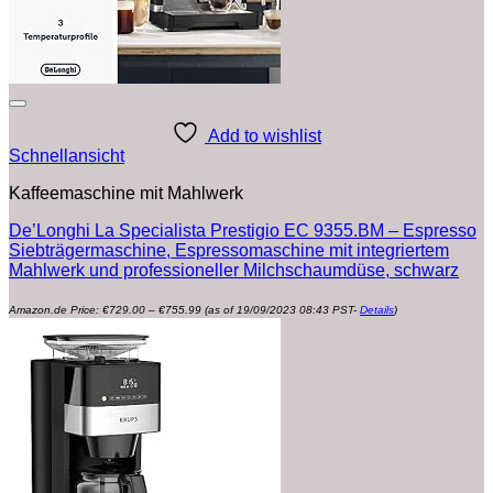
Add to wishlist
Schnellansicht
Kaffeemaschine mit Mahlwerk
De’Longhi La Specialista Prestigio EC 9355.BM – Espresso
Siebträgermaschine, Espressomaschine mit integriertem
Mahlwerk und professioneller Milchschaumdüse, schwarz
Preisspanne:
Amazon.de Price:
€
729.00
–
€
755.99
(as of 19/09/2023 08:43 PST-
Details
)
€729.00
bis
€755.99