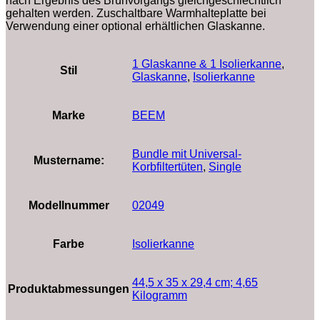
nach Ergebnis des Brühvorgangs gleichgeschlechtlich
gehalten werden. Zuschaltbare Warmhalteplatte bei
Verwendung einer optional erhältlichen Glaskanne.
1 Glaskanne & 1 Isolierkanne
,
Stil
Glaskanne
,
Isolierkanne
Marke
‎BEEM
Bundle mit Universal-
Mustername:
Korbfiltertüten
,
Single
Modellnummer
‎02049
Farbe
‎Isolierkanne
‎44,5 x 35 x 29,4 cm; 4,65
Produktabmessungen
Kilogramm