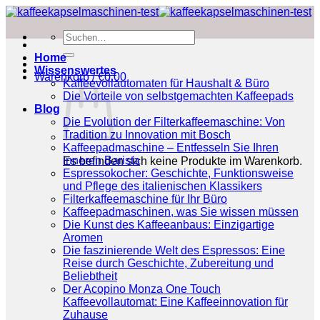
Zum
Inhalt
Suchen
springen
nach:
Home
Wissenswertes
Warenkorb /
€
0.00
Kaffeevollautomaten für Haushalt & Büro
Die Vorteile von selbstgemachten Kaffeepads
Blog
Die Evolution der Filterkaffeemaschine: Von
Tradition zu Innovation mit Bosch
Kaffeepadmaschine – Entfesseln Sie Ihren
inneren Barista
Es befinden sich keine Produkte im Warenkorb.
Espressokocher: Geschichte, Funktionsweise
und Pflege des italienischen Klassikers
Filterkaffeemaschine für Ihr Büro
Kaffeepadmaschinen, was Sie wissen müssen
Die Kunst des Kaffeeanbaus: Einzigartige
Aromen
Die faszinierende Welt des Espressos: Eine
Reise durch Geschichte, Zubereitung und
Beliebtheit
Der Acopino Monza One Touch
Kaffeevollautomat: Eine Kaffeeinnovation für
Zuhause