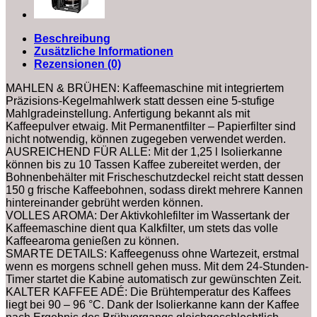
|
Warmhalteplatte
Menge
Beschreibung
Zusätzliche Informationen
Rezensionen (0)
MAHLEN & BRÜHEN: Kaffeemaschine mit integriertem
Präzisions-Kegelmahlwerk statt dessen eine 5-stufige
Mahlgradeinstellung. Anfertigung bekannt als mit
Kaffeepulver etwaig. Mit Permanentfilter – Papierfilter sind
nicht notwendig, können zugegeben verwendet werden.
AUSREICHEND FÜR ALLE: Mit der 1,25 l Isolierkanne
können bis zu 10 Tassen Kaffee zubereitet werden, der
Bohnenbehälter mit Frischeschutzdeckel reicht statt dessen
150 g frische Kaffeebohnen, sodass direkt mehrere Kannen
hintereinander gebrüht werden können.
VOLLES AROMA: Der Aktivkohlefilter im Wassertank der
Kaffeemaschine dient qua Kalkfilter, um stets das volle
Kaffeearoma genießen zu können.
SMARTE DETAILS: Kaffeegenuss ohne Wartezeit, erstmal
wenn es morgens schnell gehen muss. Mit dem 24-Stunden-
Timer startet die Kabine automatisch zur gewünschten Zeit.
KALTER KAFFEE ADÉ: Die Brühtemperatur des Kaffees
liegt bei 90 – 96 °C. Dank der Isolierkanne kann der Kaffee