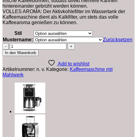
frische Kaffeebohnen, sodass direkt mehrere Kannen
hintereinander gebrüht werden können.
VOLLES AROMA: Der Aktivkohlefilter im Wassertank der
Kaffeemaschine dient als Kalkfilter, um stets das volle
Kaffeearoma genießen zu können.
Stil
Mustername:
Zurücksetzen
BEEM
FRESH-
In den Warenkorb
AROMA-
PERFECT
Add to wishlist
Filterkaffeemaschine
Artikelnummer:
n. v.
Kategorie:
Kaffeemaschine mit
mit
Mahlwerk
Mahlwerk
-
Thermo
|
Isolierkanne
|
24h-
Timer
|
1000
W