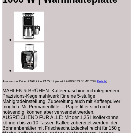
Preisspanne:
Amazon.de Price:
€
169.99
–
€
175.42
(as of 19/09/2023 08:42 PST-
Details
)
€169.99
bis
€175.42
MAHLEN & BRÜHEN: Kaffeemaschine mit integriertem
Präzisions-Kegelmahlwerk für eine 5-stufige
Mahlgradeinstellung. Zubereitung auch mit Kaffeepulver
möglich. Mit Permanentfilter – Papierfilter sind nicht
notwendig, können aber verwendet werden.
AUSREICHEND FÜR ALLE: Mit der 1,25 l Isolierkanne
können bis zu 10 Tassen Kaffee zubereitet werden, der
Bohnenbehälter mit Frischeschutzdeckel reicht für 150 g