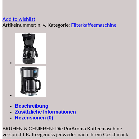
schwarz
Menge
Add to wishlist
Artikelnummer:
n. v.
Kategorie:
Filterkaffeemaschine
Beschreibung
Zusätzliche Informationen
Rezensionen (0)
BRÜHEN & GENIEẞEN: Die PurAroma Kaffeemaschine
verspricht Kaffeegenuss jedweder nach Ihrem Geschmack