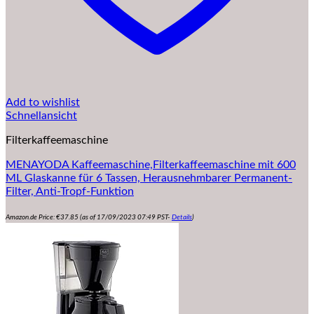
Add to wishlist
Schnellansicht
Filterkaffeemaschine
MENAYODA Kaffeemaschine,Filterkaffeemaschine mit 600
ML Glaskanne für 6 Tassen, Herausnehmbarer Permanent-
Filter, Anti-Tropf-Funktion
Amazon.de Price:
€
37.85
(as of 17/09/2023 07:49 PST-
Details
)