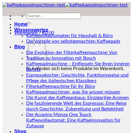
Zum
Inhalt
Suchen
springen
nach:
Home
Wissenswertes
Warenkorb /
€
0.00
Kaffeevollautomaten für Haushalt & Büro
Die Vorteile von selbstgemachten Kaffeepads
Blog
Die Evolution der Filterkaffeemaschine: Von
Tradition zu Innovation mit Bosch
Kaffeepadmaschine – Entfesseln Sie Ihren inneren
Es befinden sich keine Produkte im Warenkorb.
Barista
Espressokocher: Geschichte, Funktionsweise und
Pflege des italienischen Klassikers
Filterkaffeemaschine für Ihr Büro
Kaffeepadmaschinen, was Sie wissen müssen
Die Kunst des Kaffeeanbaus: Einzigartige Aromen
Die faszinierende Welt des Espressos: Eine Reise
durch Geschichte, Zubereitung und Beliebtheit
Der Acopino Monza One Touch
Kaffeevollautomat: Eine Kaffeeinnovation für
Zuhause
Shop