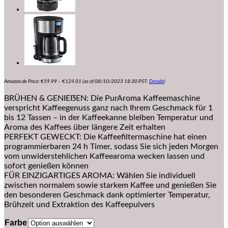
Preisspanne:
Amazon.de Price:
€
59.99
–
€
124.01
(as of 08/10/2023 18:30 PST-
Details
)
€59.99
bis
BRÜHEN & GENIEẞEN: Die PurAroma Kaffeemaschine
€124.01
verspricht Kaffeegenuss ganz nach Ihrem Geschmack für 1
bis 12 Tassen – in der Kaffeekanne bleiben Temperatur und
Aroma des Kaffees über längere Zeit erhalten
PERFEKT GEWECKT: Die Kaffeefiltermaschine hat einen
programmierbaren 24 h Timer, sodass Sie sich jeden Morgen
vom unwiderstehlichen Kaffeearoma wecken lassen und
sofort genießen können
FÜR EINZIGARTIGES AROMA: Wählen Sie individuell
zwischen normalem sowie starkem Kaffee und genießen Sie
den besonderen Geschmack dank optimierter Temperatur,
Brühzeit und Extraktion des Kaffeepulvers
Farbe