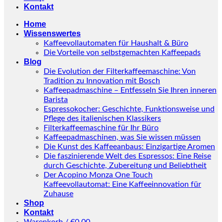
Kontakt
Home
Wissenswertes
Kaffeevollautomaten für Haushalt & Büro
Die Vorteile von selbstgemachten Kaffeepads
Blog
Die Evolution der Filterkaffeemaschine: Von
Tradition zu Innovation mit Bosch
Kaffeepadmaschine – Entfesseln Sie Ihren inneren
Barista
Espressokocher: Geschichte, Funktionsweise und
Pflege des italienischen Klassikers
Filterkaffeemaschine für Ihr Büro
Kaffeepadmaschinen, was Sie wissen müssen
Die Kunst des Kaffeeanbaus: Einzigartige Aromen
Die faszinierende Welt des Espressos: Eine Reise
durch Geschichte, Zubereitung und Beliebtheit
Der Acopino Monza One Touch
Kaffeevollautomat: Eine Kaffeeinnovation für
Zuhause
Shop
Kontakt