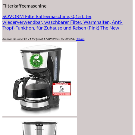
Filterkaffeemaschine
SOVORM Filterkaffeemaschine, 0,15 Liter,
wiederverwendbar, waschbarer Filter, Warmhalten, Anti-
Tropf-Funktion, für Zuhause und Reisen (Pink) The New
Amazon.de Price:
€
171.99
(as of 17/09/2023 07:49 PST-
Details
)