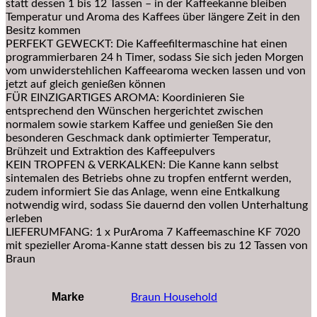
statt dessen 1 bis 12 Tassen – in der Kaffeekanne bleiben
Temperatur und Aroma des Kaffees über längere Zeit in den
Besitz kommen
PERFEKT GEWECKT: Die Kaffeefiltermaschine hat einen
programmierbaren 24 h Timer, sodass Sie sich jeden Morgen
vom unwiderstehlichen Kaffeearoma wecken lassen und von
jetzt auf gleich genießen können
FÜR EINZIGARTIGES AROMA: Koordinieren Sie
entsprechend den Wünschen hergerichtet zwischen
normalem sowie starkem Kaffee und genießen Sie den
besonderen Geschmack dank optimierter Temperatur,
Brühzeit und Extraktion des Kaffeepulvers
KEIN TROPFEN & VERKALKEN: Die Kanne kann selbst
sintemalen des Betriebs ohne zu tropfen entfernt werden,
zudem informiert Sie das Anlage, wenn eine Entkalkung
notwendig wird, sodass Sie dauernd den vollen Unterhaltung
erleben
LIEFERUMFANG: 1 x PurAroma 7 Kaffeemaschine KF 7020
mit spezieller Aroma-Kanne statt dessen bis zu 12 Tassen von
Braun
Marke
‎Braun Household