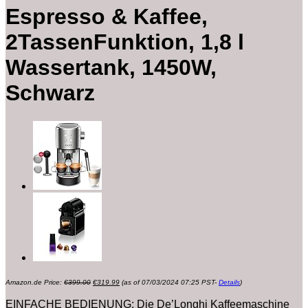
Espresso & Kaffee,
2TassenFunktion, 1,8 l
Wassertank, 1450W,
Schwarz
Ursprünglicher
Aktueller
Amazon.de Price:
€
399.00
€
319.99
(as of 07/03/2024 07:25 PST-
Details
)
Preis
Preis
war:
ist:
€399.00
€319.99.
EINFACHE BEDIENUNG: Die De’Longhi Kaffeemaschine