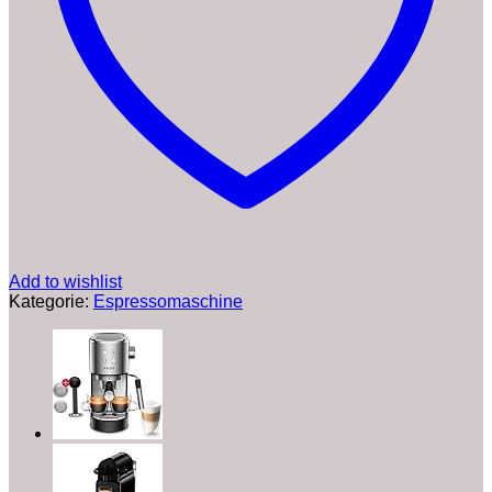
für
Espresso
&
Kaffee,
2TassenFunktion,
1,8
l
Wassertank,
1450W,
Schwarz
Menge
Add to wishlist
Kategorie:
Espressomaschine