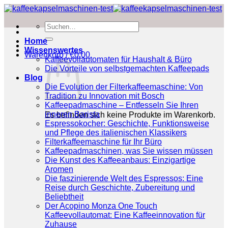
Zum
Inhalt
Suchen
springen
nach:
Home
Wissenswertes
Warenkorb /
€
0.00
Kaffeevollautomaten für Haushalt & Büro
Die Vorteile von selbstgemachten Kaffeepads
Blog
Die Evolution der Filterkaffeemaschine: Von
Tradition zu Innovation mit Bosch
Kaffeepadmaschine – Entfesseln Sie Ihren
inneren Barista
Es befinden sich keine Produkte im Warenkorb.
Espressokocher: Geschichte, Funktionsweise
und Pflege des italienischen Klassikers
Filterkaffeemaschine für Ihr Büro
Kaffeepadmaschinen, was Sie wissen müssen
Die Kunst des Kaffeeanbaus: Einzigartige
Aromen
Die faszinierende Welt des Espressos: Eine
Reise durch Geschichte, Zubereitung und
Beliebtheit
Der Acopino Monza One Touch
Kaffeevollautomat: Eine Kaffeeinnovation für
Zuhause