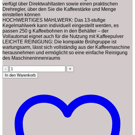
verfügt über Direktwahltasten sowie einen praktischen
Drehregler, über den Sie die Kaffeestärke und Menge
einstellen können
HOCHWERTIGES MAHLWERK: Das 13-stufige
Kegelmahlwerk kann individuell eingestellt werden, es
passen 250 g Kaffeebohnen in den Behälter – der
Vollautomat eignet auch für die Nutzung mit Kaffeepulver
LEICHTE REINIGUNG: Die kompakte Brühgruppe ist
wartungsarm, lässt sich vollständig aus der Kaffeemaschine
herausnehmen und ermöglicht so eine einfache Reinigung
des Maschineninnenraums
De'Longhi
Magnifica
In den Warenkorb
S
ECAM
22.110.B
Perfetto
Kaffeevollautomat
mit
Milchaufschäumdüse,
EXKLUSIV
BEI
AMAZON,
Direktwahltasten