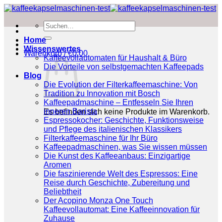
Zum
Inhalt
Suchen
springen
nach:
Home
Wissenswertes
Warenkorb /
€
0.00
Kaffeevollautomaten für Haushalt & Büro
Die Vorteile von selbstgemachten Kaffeepads
Blog
Die Evolution der Filterkaffeemaschine: Von
Tradition zu Innovation mit Bosch
Kaffeepadmaschine – Entfesseln Sie Ihren
inneren Barista
Es befinden sich keine Produkte im Warenkorb.
Espressokocher: Geschichte, Funktionsweise
und Pflege des italienischen Klassikers
Filterkaffeemaschine für Ihr Büro
Kaffeepadmaschinen, was Sie wissen müssen
Die Kunst des Kaffeeanbaus: Einzigartige
Aromen
Die faszinierende Welt des Espressos: Eine
Reise durch Geschichte, Zubereitung und
Beliebtheit
Der Acopino Monza One Touch
Kaffeevollautomat: Eine Kaffeeinnovation für
Zuhause