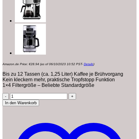
Amazon.de Price:
€
28.94
(as of 06/10/2023 10:52 PST-
Details
)
Bis zu 12 Tassen (ca. 1,25 Liter) Kaffee je Brühvorgang
Kein kleckern mehr, praktische Tropfstopp Funktion
1×4 Filtergröße – Beliebte Standardgröße
Exquisit
Filterkaffemaschine
In den Warenkorb
KA
3102
swi
|
12
Tassen