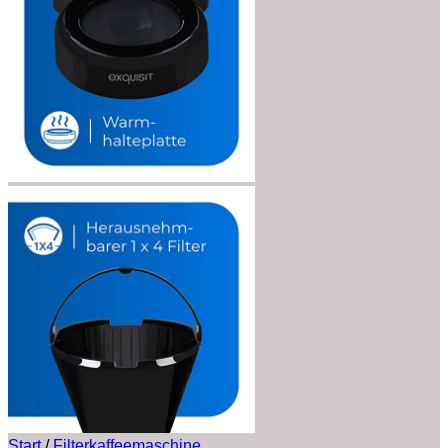
Start
/
Filterkaffeemaschine