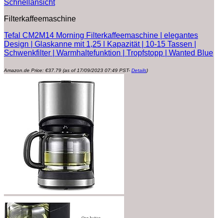
Schnellansicht
Filterkaffeemaschine
Tefal CM2M14 Morning Filterkaffeemaschine | elegantes
Design | Glaskanne mit 1,25 l Kapazität | 10-15 Tassen |
Schwenkfilter | Warmhaltefunktion | Tropfstopp | Wanted Blue
Amazon.de Price:
€
37.79
(as of 17/09/2023 07:49 PST-
Details
)