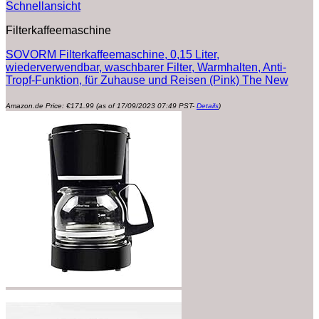
Schnellansicht
Filterkaffeemaschine
SOVORM Filterkaffeemaschine, 0,15 Liter,
wiederverwendbar, waschbarer Filter, Warmhalten, Anti-
Tropf-Funktion, für Zuhause und Reisen (Pink) The New
Amazon.de Price:
€
171.99
(as of 17/09/2023 07:49 PST-
Details
)