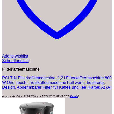
Add to wishlist
Schnellansicht
Filterkaffeemaschine
ROLTIN Filterkaffeemaschine, 1,2 l Filterkaffeemaschine 800
W One Touch, Tropfkaffeemaschine hält warm, tropffreies
Design, Abnehmbarer Filter, für Kaffee und Tee (Farbe: A) (A)
Amazon.de Price:
€
316.77
(as of 17/09/2023 07:49 PST-
Details
)