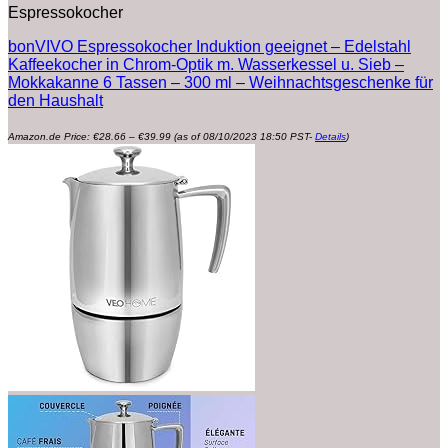
Espressokocher
bonVIVO Espressokocher Induktion geeignet – Edelstahl
Kaffeekocher in Chrom-Optik m. Wasserkessel u. Sieb –
Mokkakanne 6 Tassen – 300 ml – Weihnachtsgeschenke für
den Haushalt
Preisspanne:
Amazon.de Price:
€
28.66
–
€
39.99
(as of 08/10/2023 18:50 PST-
Details
)
€28.66
bis
€39.99