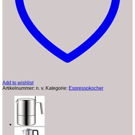
200-
300
ml
Mokkakanne
|
Inkl.
Ersatz
Dichtung
|
Espresso
Kocher
Alu-
frei
Menge
Add to wishlist
Artikelnummer:
n. v.
Kategorie:
Espressokocher