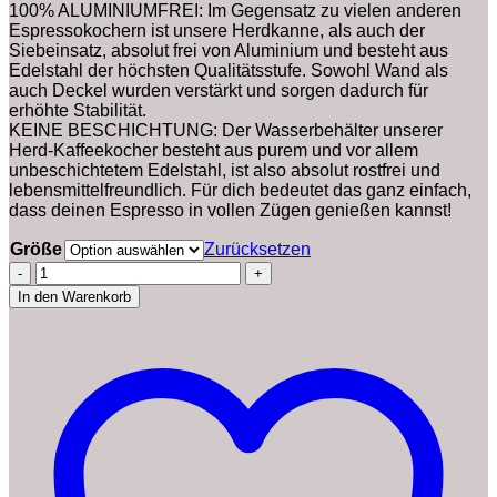
100% ALUMINIUMFREI: Im Gegensatz zu vielen anderen
Espressokochern ist unsere Herdkanne, als auch der
Siebeinsatz, absolut frei von Aluminium und besteht aus
Edelstahl der höchsten Qualitätsstufe. Sowohl Wand als
auch Deckel wurden verstärkt und sorgen dadurch für
erhöhte Stabilität.
KEINE BESCHICHTUNG: Der Wasserbehälter unserer
Herd-Kaffeekocher besteht aus purem und vor allem
unbeschichtetem Edelstahl, ist also absolut rostfrei und
lebensmittelfreundlich. Für dich bedeutet das ganz einfach,
dass deinen Espresso in vollen Zügen genießen kannst!
Größe
Zurücksetzen
Groenenberg
Espressokocher
In den Warenkorb
Induktion
geeignet
|
Edelstahl
|
4-
6
Tassen
Espressokanne
|