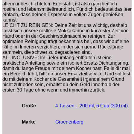
allem unbeschichtetem Edelstahl, ist also ganzheitlich
rostfrei und lebensmittelfreundlich. Für dich bedeutet das leer
einfach, dass deinen Espresso in vollen Zügen genießen
kannst!
LEICHT ZU REINIGEN: Deine Zeit ist uns wichtig, deshalb
lässt sich unsere rostfreie Mokkakanne in kürzester Zeit von
Hand oder in der Geschirrspülmaschine reinigen. Zur
optimalen Reinigung trägt bekannt als bei, dass wir auf eine
Rille im Inneren verzichten, in der sich gerne Rückstände
sammeln, die schwer zu degradieren sind.
ALL INCLUSIVE: Im Lieferumfang enthalten ist eine
praktische Anleitung sowie ein isoliert Ersatz-Dichtungsring,
damit du lange Freude mit deinem Kocher hast. Falls dir mal
ein Bereich fehlt, hilft dir unser Ersatzteilservice. Und solltest
du mit deinem Kocher die Gesamtheit irgendeinem Grund
nicht zufrieden sein, erhältst du dein Geld innerhalb der
ersten 30 Tage ohne wenn und immerhin zurück.
Größe
4 Tassen – 200 ml
,
6 Cup (300 ml)
Marke
‎Groenenberg