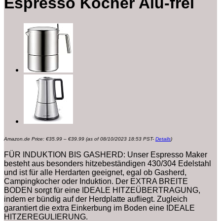
Espresso Kocher Alu-frei
Preisspanne:
Amazon.de Price:
€
35.99
–
€
39.99
(as of 08/10/2023 18:53 PST-
Details
)
€35.99
bis
€39.99
FÜR INDUKTION BIS GASHERD: Unser Espresso Maker
besteht aus besonders hitzebeständigen 430/304 Edelstahl
und ist für alle Herdarten geeignet, egal ob Gasherd,
Campingkocher oder Induktion. Der EXTRA BREITE
BODEN sorgt für eine IDEALE HITZEÜBERTRAGUNG,
indem er bündig auf der Herdplatte aufliegt. Zugleich
garantiert die extra Einkerbung im Boden eine IDEALE
HITZEREGULIERUNG.