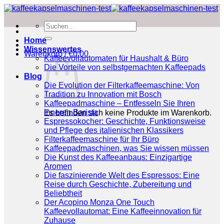
Zum
Inhalt
Suchen
springen
nach:
Home
Wissenswertes
Warenkorb /
€
0.00
Kaffeevollautomaten für Haushalt & Büro
Die Vorteile von selbstgemachten Kaffeepads
Blog
Die Evolution der Filterkaffeemaschine: Von
Tradition zu Innovation mit Bosch
Kaffeepadmaschine – Entfesseln Sie Ihren
inneren Barista
Es befinden sich keine Produkte im Warenkorb.
Espressokocher: Geschichte, Funktionsweise
und Pflege des italienischen Klassikers
Filterkaffeemaschine für Ihr Büro
Kaffeepadmaschinen, was Sie wissen müssen
Die Kunst des Kaffeeanbaus: Einzigartige
Aromen
Die faszinierende Welt des Espressos: Eine
Reise durch Geschichte, Zubereitung und
Beliebtheit
Der Acopino Monza One Touch
Kaffeevollautomat: Eine Kaffeeinnovation für
Zuhause