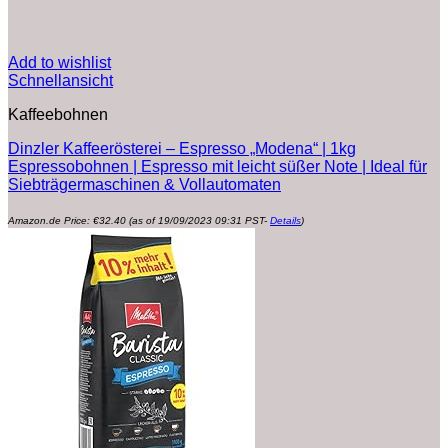
Add to wishlist
Schnellansicht
Kaffeebohnen
Dinzler Kaffeerösterei – Espresso „Modena“ | 1kg
Espressobohnen | Espresso mit leicht süßer Note | Ideal für
Siebträgermaschinen & Vollautomaten
Amazon.de Price:
€
32.40
(as of 19/09/2023 09:31 PST-
Details
)