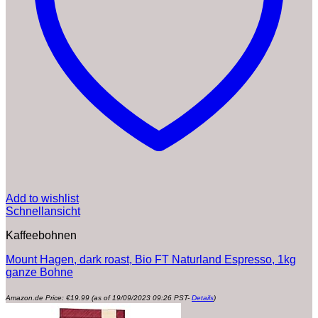
Add to wishlist
Schnellansicht
Kaffeebohnen
Mount Hagen, dark roast, Bio FT Naturland Espresso, 1kg
ganze Bohne
Amazon.de Price:
€
19.99
(as of 19/09/2023 09:26 PST-
Details
)