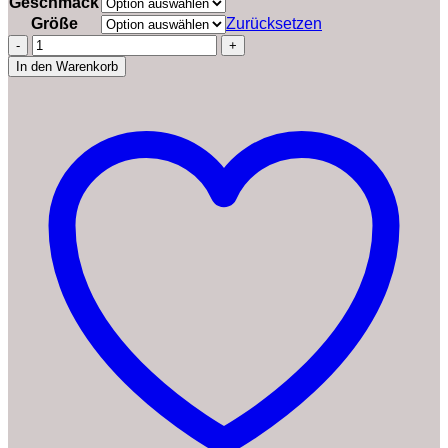
Geschmack
Größe
Zurücksetzen
J.
Hornig
In den Warenkorb
Kaffeebohnen
Espresso,
Caffè
Crema
Classico,
1000g,
schokoladiges
&
nussiges
Aroma,
für
Vollautomaten,
Siebträgermaschine
oder
Espressokocher,
ganze
Bohnen
Menge