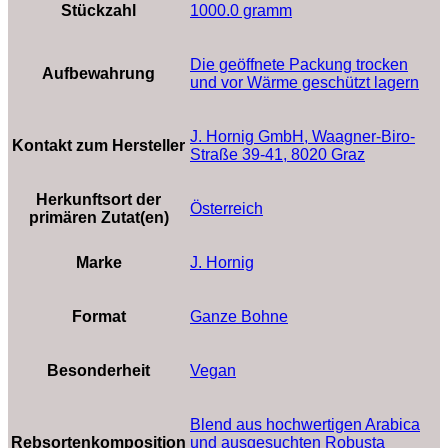
Stückzahl
‎1000.0 gramm
‎Die geöffnete Packung trocken
Aufbewahrung
und vor Wärme geschützt lagern
‎J. Hornig GmbH, Waagner-Biro-
Kontakt zum Hersteller
Straße 39-41, 8020 Graz
Herkunftsort der
‎Österreich
primären Zutat(en)
Marke
‎J. Hornig
Format
‎Ganze Bohne
Besonderheit
‎Vegan
‎Blend aus hochwertigen Arabica
Rebsortenkomposition
und ausgesuchten Robusta