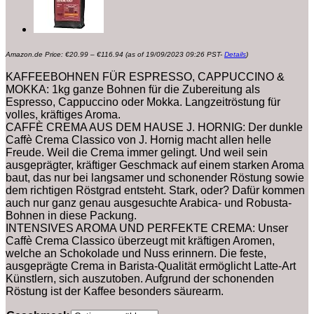
Preisspanne:
Amazon.de Price:
€
20.99
–
€
116.94
(as of 19/09/2023 09:26 PST-
Details
)
€20.99
bis
€116.94
KAFFEEBOHNEN FÜR ESPRESSO, CAPPUCCINO &
MOKKA: 1kg ganze Bohnen für die Zubereitung als
Espresso, Cappuccino oder Mokka. Langzeitröstung für
volles, kräftiges Aroma.
CAFFÈ CREMA AUS DEM HAUSE J. HORNIG: Der dunkle
Caffè Crema Classico von J. Hornig macht allen helle
Freude. Weil die Crema immer gelingt. Und weil sein
ausgeprägter, kräftiger Geschmack auf einem starken Aroma
baut, das nur bei langsamer und schonender Röstung sowie
dem richtigen Röstgrad entsteht. Stark, oder? Dafür kommen
auch nur ganz genau ausgesuchte Arabica- und Robusta-
Bohnen in diese Packung.
INTENSIVES AROMA UND PERFEKTE CREMA: Unser
Caffè Crema Classico überzeugt mit kräftigen Aromen,
welche an Schokolade und Nuss erinnern. Die feste,
ausgeprägte Crema in Barista-Qualität ermöglicht Latte-Art
Künstlern, sich auszutoben. Aufgrund der schonenden
Röstung ist der Kaffee besonders säurearm.