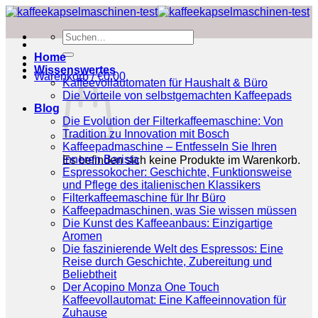
Zum
Inhalt
Suchen
springen
nach:
Home
Wissenswertes
Warenkorb /
€
0.00
Kaffeevollautomaten für Haushalt & Büro
Die Vorteile von selbstgemachten Kaffeepads
Blog
Die Evolution der Filterkaffeemaschine: Von
Tradition zu Innovation mit Bosch
Kaffeepadmaschine – Entfesseln Sie Ihren
inneren Barista
Es befinden sich keine Produkte im Warenkorb.
Espressokocher: Geschichte, Funktionsweise
und Pflege des italienischen Klassikers
Filterkaffeemaschine für Ihr Büro
Kaffeepadmaschinen, was Sie wissen müssen
Die Kunst des Kaffeeanbaus: Einzigartige
Aromen
Die faszinierende Welt des Espressos: Eine
Reise durch Geschichte, Zubereitung und
Beliebtheit
Der Acopino Monza One Touch
Kaffeevollautomat: Eine Kaffeeinnovation für
Zuhause