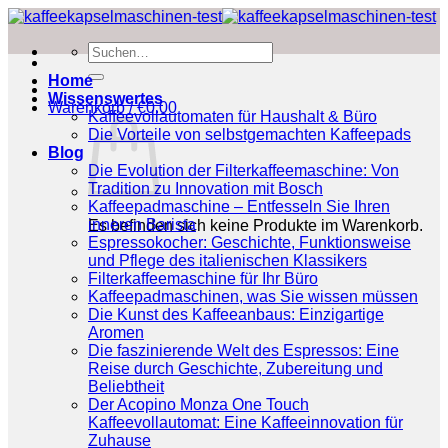
Zum
Inhalt
Suchen
springen
nach:
Home
Wissenswertes
Warenkorb /
€
0.00
Kaffeevollautomaten für Haushalt & Büro
Die Vorteile von selbstgemachten Kaffeepads
Blog
Die Evolution der Filterkaffeemaschine: Von
Tradition zu Innovation mit Bosch
Kaffeepadmaschine – Entfesseln Sie Ihren
inneren Barista
Es befinden sich keine Produkte im Warenkorb.
Espressokocher: Geschichte, Funktionsweise
und Pflege des italienischen Klassikers
Filterkaffeemaschine für Ihr Büro
Kaffeepadmaschinen, was Sie wissen müssen
Die Kunst des Kaffeeanbaus: Einzigartige
Aromen
Die faszinierende Welt des Espressos: Eine
Reise durch Geschichte, Zubereitung und
Beliebtheit
Der Acopino Monza One Touch
Kaffeevollautomat: Eine Kaffeeinnovation für
Zuhause