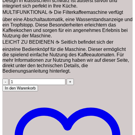
Design in klassischem schwarz ist äußerst stilvoll und
integriert sich perfekt in Ihre Küche.
MULTIFUNKTIONAL ☕ Die Filterkaffeemaschine verfügt
über eine Abschaltautomatik, eine Wasserstandsanzeige und
ein Tropfstopp. Diese Besonderheiten erleichtern das
Kaffeekochen und sorgen für ein angenehmes Erlebnis bei
Nutzung der Maschine.
LEICHT ZU BEDIENEN ☕ Seitlich befindet sich der
einzelne Bedienknöpf für die Maschine. Dieser ermöglicht
die spielend einfache Nutzung des Kaffeeautomaten. Für
mehr Informationen zur Nutzung haben wir auf dieser Seite,
direkt unter den technischen Details, die
Bedienungsanleitung hinterlegt.
KHG
Kaffeeautomat
In den Warenkorb
KA-
127
(S)
aus
Kunststoff
in
schwarz,
Kapazität