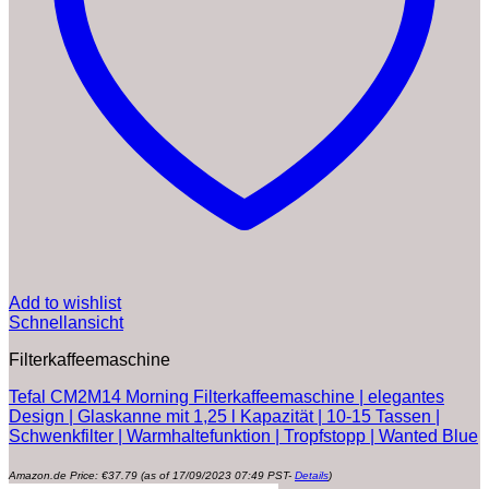
Add to wishlist
Schnellansicht
Filterkaffeemaschine
Tefal CM2M14 Morning Filterkaffeemaschine | elegantes
Design | Glaskanne mit 1,25 l Kapazität | 10-15 Tassen |
Schwenkfilter | Warmhaltefunktion | Tropfstopp | Wanted Blue
Amazon.de Price:
€
37.79
(as of 17/09/2023 07:49 PST-
Details
)