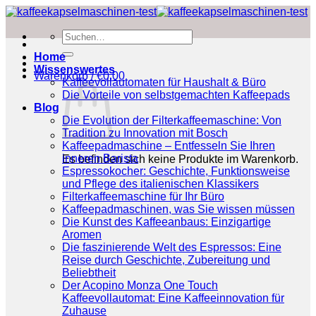
Zum
Inhalt
Suchen
springen
nach:
Home
Wissenswertes
Warenkorb /
€
0.00
Kaffeevollautomaten für Haushalt & Büro
Die Vorteile von selbstgemachten Kaffeepads
Blog
Die Evolution der Filterkaffeemaschine: Von
Tradition zu Innovation mit Bosch
Kaffeepadmaschine – Entfesseln Sie Ihren
inneren Barista
Es befinden sich keine Produkte im Warenkorb.
Espressokocher: Geschichte, Funktionsweise
und Pflege des italienischen Klassikers
Filterkaffeemaschine für Ihr Büro
Kaffeepadmaschinen, was Sie wissen müssen
Die Kunst des Kaffeeanbaus: Einzigartige
Aromen
Die faszinierende Welt des Espressos: Eine
Reise durch Geschichte, Zubereitung und
Beliebtheit
Der Acopino Monza One Touch
Kaffeevollautomat: Eine Kaffeeinnovation für
Zuhause