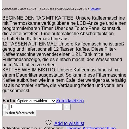
Preisspanne:
Amazon.de Price:
€
87.35
–
€
94.99
(as of 28/09/2023 13:26 PST-
Details
)
€87.35
bis
€94.99
BEGINNE DEN TAG MIT KAFFEE: Unsere Kaffeemaschine
mit Thermoskanne verfügt über eine LCD-Anzeige und einen
programmierbaren Timer. Über das Touch-Panel kannst du
die Zeit einstellen. Eine automatische Abschaltfunktion
schaltet die Kaffeemaschine aus.
12 TASSEN AUF EINMAL: Unsere Kaffeemaschine ist groß
genug und liefert schnell 12 Tassen Kaffee. Diese Filter-
Kaffeemaschine verwendet einen 1,2 L Tank mit einer
Füllstandsanzeige, die es einfach macht, den Wasserstand
beim Nachfüllen zu sehen.
KAFFEE WIE IM BISTRO: Unsere Kaffeemaschine ist mit
einem Dauerfilter ausgestattet. So kann diese Filtermaschine
Kaffee aufbrühen wie in einem Cafe, der weniger säurehaltig
ist als normaler Kaffee, die Verdauung fördert und vor allem
gut schmeckt.
Farbe
Zurücksetzen
Klarstein
1,2
In den Warenkorb
L
Kaffeemaschine
Add to wishlist
mit
Artikelnummer:
n. v.
Kategorie:
Thermo Kaffeemaschine