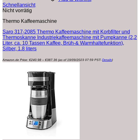
Schnellansicht
Nicht vorrätig
Thermo Kaffeemaschine
Saro 317-2085 Thermo Kaffeemaschine mit Korbfilter und
Thermoskanne Industriekaffeemaschine mit Pumpkanne (2,2
Liter, ca. 10 Tassen Kaffee, Brüh-& Warmhaltefunktion),
Silber, 1.8 liters
Preisspanne:
Amazon.de Price:
€
240.98
–
€
387.36
(as of 19/09/2023 07:59 PST-
Details
)
€240.98
bis
€387.36