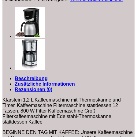
Thermoskanne
und
Timer,
Filtermaschine
für
12
Tassen,
800
W
Filter
Groß,
Filterkaffeemaschine
mit
Edelstahl-
Beschreibung
Thermoskanne
Zusätzliche Informationen
für
Rezensionen (0)
Kaffee
Menge
Klarstein 1,2 L Kaffeemaschine mit Thermoskanne und
Timer, Kaffeemaschine Filtermaschine stattdessen 12
Tassen, 800 W Filter Kaffeemaschine Groß,
Filterkaffeemaschine mit Edelstahl-Thermoskanne
stattdessen Kaffee
BEGINNE DEN TAG MIT KAFFEE: Unsere Kaffeemaschine