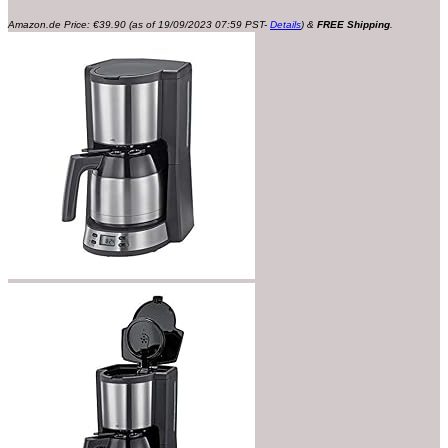
Amazon.de Price:
€
39.90
(as of 19/09/2023 07:59 PST-
Details
)
&
FREE Shipping
.