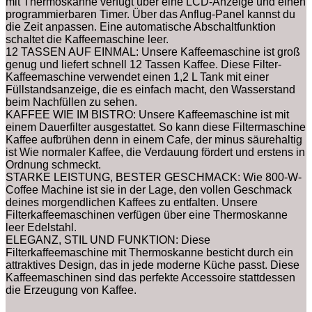
mit Thermoskanne verfügt über eine LCD-Anzeige und einen
programmierbaren Timer. Über das Anflug-Panel kannst du
die Zeit anpassen. Eine automatische Abschaltfunktion
schaltet die Kaffeemaschine leer.
12 TASSEN AUF EINMAL: Unsere Kaffeemaschine ist groß
genug und liefert schnell 12 Tassen Kaffee. Diese Filter-
Kaffeemaschine verwendet einen 1,2 L Tank mit einer
Füllstandsanzeige, die es einfach macht, den Wasserstand
beim Nachfüllen zu sehen.
KAFFEE WIE IM BISTRO: Unsere Kaffeemaschine ist mit
einem Dauerfilter ausgestattet. So kann diese Filtermaschine
Kaffee aufbrühen denn in einem Cafe, der minus säurehaltig
ist Wie normaler Kaffee, die Verdauung fördert und erstens in
Ordnung schmeckt.
STARKE LEISTUNG, BESTER GESCHMACK: Wie 800-W-
Coffee Machine ist sie in der Lage, den vollen Geschmack
deines morgendlichen Kaffees zu entfalten. Unsere
Filterkaffeemaschinen verfügen über eine Thermoskanne
leer Edelstahl.
ELEGANZ, STIL UND FUNKTION: Diese
Filterkaffeemaschine mit Thermoskanne besticht durch ein
attraktives Design, das in jede moderne Küche passt. Diese
Kaffeemaschinen sind das perfekte Accessoire stattdessen
die Erzeugung von Kaffee.