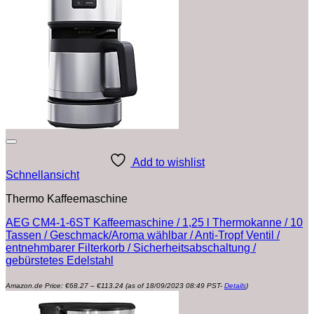
Add to wishlist
Schnellansicht
Thermo Kaffeemaschine
AEG CM4-1-6ST Kaffeemaschine / 1,25 l Thermokanne / 10
Tassen / Geschmack/Aroma wählbar / Anti-Tropf Ventil /
entnehmbarer Filterkorb / Sicherheitsabschaltung /
gebürstetes Edelstahl
Preisspanne:
Amazon.de Price:
€
68.27
–
€
113.24
(as of 18/09/2023 08:49 PST-
Details
)
€68.27
bis
€113.24