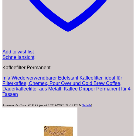
Add to wishlist
Schnellansicht
Kaffeefilter Permanent
mfa Wiederverwendbarer Edelstahl Kaffeefilter, ideal für
Filterkaffee, Chemex, Pour Over und Cold Brew Coffee,
Dauerkaffeefilter aus Metall, Kaffee Dripper Permanent für 4
Tassen
Amazon.de Price:
€
19.99
(as of 18/09/2023 11:05 PST-
Details
)