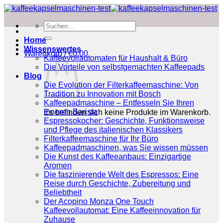
Zum
Inhalt
Suchen
springen
nach:
Home
Wissenswertes
Warenkorb /
€
0.00
Kaffeevollautomaten für Haushalt & Büro
Die Vorteile von selbstgemachten Kaffeepads
Blog
Die Evolution der Filterkaffeemaschine: Von
Tradition zu Innovation mit Bosch
Kaffeepadmaschine – Entfesseln Sie Ihren
inneren Barista
Es befinden sich keine Produkte im Warenkorb.
Espressokocher: Geschichte, Funktionsweise
und Pflege des italienischen Klassikers
Filterkaffeemaschine für Ihr Büro
Kaffeepadmaschinen, was Sie wissen müssen
Die Kunst des Kaffeeanbaus: Einzigartige
Aromen
Die faszinierende Welt des Espressos: Eine
Reise durch Geschichte, Zubereitung und
Beliebtheit
Der Acopino Monza One Touch
Kaffeevollautomat: Eine Kaffeeinnovation für
Zuhause