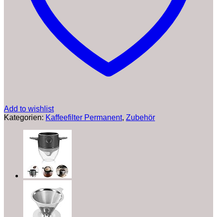
Stück
Menge
Add to wishlist
Kategorien:
Kaffeefilter Permanent
,
Zubehör