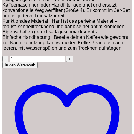
Kaffeemaschinen oder Handfilter geeignet und ersetzt
konventionelle Wegwerffilter (Größe 4). Er kommt im 3er-Set
und ist jederzeit einsatzbereit!
Funktionales Material : Hanf ist das perfekte Material –
robust, schnelltrocknend und dank seiner antimikrobiellen
Eigenschaften geruchs- & geschmacksneutral.
Einfache Handhabung : Bereite deinen Kaffee wie gewohnt
zu. Nach Benutzung kannst du den Koffie Beanie einfach
leeren, mit Wasser spülen und zum Trocknen aufhängen.
Koffie
Beanie
In den Warenkorb
Kaffeefilter
wiederverwendbar
100%
Hanf
Dauerfilter
Kaffee
Größe
4
für
Kaffeemaschine
und
Handfilter
3