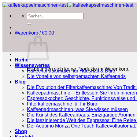
Zum
Inhalt
Suchen
springen
nach:
Warenkorb /
€
0.00
Home
Wissenswertes
Es befinden sich keine Produkte im Warenkorb.
Kaffeevollautomaten für Haushalt & Büro
Die Vorteile von selbstgemachten Kaffeepads
Blog
Die Evolution der Filterkaffeemaschine: Von Tradit
Kaffeepadmaschine – Entfesseln Sie Ihren inneren
Espressokocher: Geschichte, Funktionsweise und P
Filterkaffeemaschine für Ihr Büro
Kaffeepadmaschinen, was Sie wissen müssen
Die Kunst des Kaffeeanbaus: Einzigartige Aromen
Die faszinierende Welt des Espressos: Eine Reise 
Der Acopino Monza One Touch Kaffeevollautomat: 
Shop
Kontakt