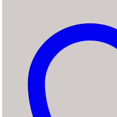
Caffeo
Solo
&
Milk
mit
Milchschaumdüse,
silber
+
Melitta
6er
Pflegeset
Menge