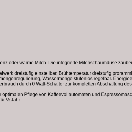
enz oder warme Milch. Die integrierte Milchschaumdüse zauber
erk dreistufig einstellbar, Brühtemperatur dreistufig prorammb
engenregulierung, Wassermenge stufenlos regelbar. Energieef
brauch durch 0 Watt-Schalter zur kompletten Abschaltung des G
zur optimalen Pflege von Kaffeevollautomaten und Espressomas
für ½ Jahr