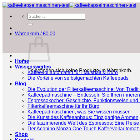
Zum
Inhalt
Suchen
springen
nach:
Warenkorb /
€
0.00
Home
Wissenswertes
Es befinden sich keine Produkte im Warenkorb.
Kaffeevollautomaten für Haushalt & Büro
Die Vorteile von selbstgemachten Kaffeepads
Blog
Die Evolution der Filterkaffeemaschine: Von Tradit
Kaffeepadmaschine – Entfesseln Sie Ihren inneren
Espressokocher: Geschichte, Funktionsweise und P
Filterkaffeemaschine für Ihr Büro
Kaffeepadmaschinen, was Sie wissen müssen
Die Kunst des Kaffeeanbaus: Einzigartige Aromen
Die faszinierende Welt des Espressos: Eine Reise 
Der Acopino Monza One Touch Kaffeevollautomat: 
Shop
Kontakt