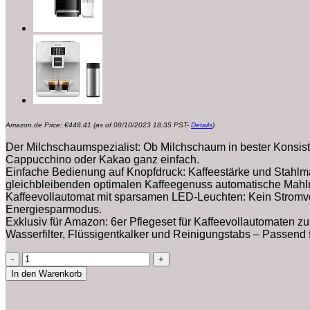
Amazon.de Price:
€
448.41
(as of 08/10/2023 18:35 PST-
Details
)
Der Milchschaumspezialist: Ob Milchschaum in bester Konsist
Cappucchino oder Kakao ganz einfach.
Einfache Bedienung auf Knopfdruck: Kaffeestärke und Stahlmalw
gleichbleibenden optimalen Kaffeegenuss automatische Mahlm
Kaffeevollautomat mit sparsamen LED-Leuchten: Kein Stromver
Energiesparmodus.
Exklusiv für Amazon: 6er Pflegeset für Kaffeevollautomaten 
Wasserfilter, Flüssigentkalker und Reinigungstabs – Passend 
Melitta
E
In den Warenkorb
953-
102
Kaffeevollautomat