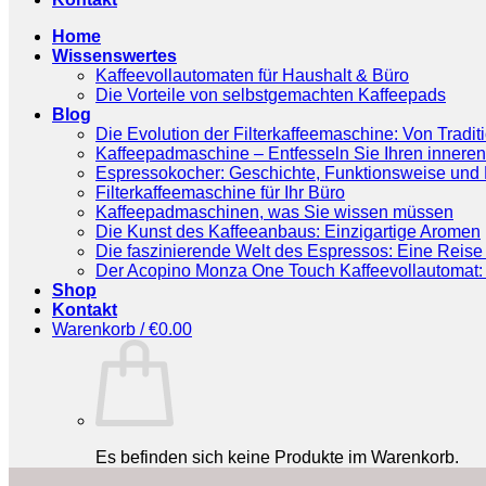
Home
Wissenswertes
Kaffeevollautomaten für Haushalt & Büro
Die Vorteile von selbstgemachten Kaffeepads
Blog
Die Evolution der Filterkaffeemaschine: Von Tradit
Kaffeepadmaschine – Entfesseln Sie Ihren inneren
Espressokocher: Geschichte, Funktionsweise und P
Filterkaffeemaschine für Ihr Büro
Kaffeepadmaschinen, was Sie wissen müssen
Die Kunst des Kaffeeanbaus: Einzigartige Aromen
Die faszinierende Welt des Espressos: Eine Reise 
Der Acopino Monza One Touch Kaffeevollautomat: 
Shop
Kontakt
Warenkorb /
€
0.00
Es befinden sich keine Produkte im Warenkorb.