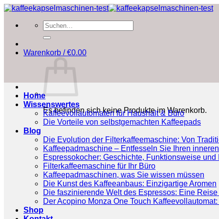
Zum
Inhalt
Suchen
springen
nach:
Warenkorb /
€
0.00
Home
Wissenswertes
Es befinden sich keine Produkte im Warenkorb.
Kaffeevollautomaten für Haushalt & Büro
Die Vorteile von selbstgemachten Kaffeepads
Blog
Die Evolution der Filterkaffeemaschine: Von Tradit
Kaffeepadmaschine – Entfesseln Sie Ihren inneren
Espressokocher: Geschichte, Funktionsweise und P
Filterkaffeemaschine für Ihr Büro
Kaffeepadmaschinen, was Sie wissen müssen
Die Kunst des Kaffeeanbaus: Einzigartige Aromen
Die faszinierende Welt des Espressos: Eine Reise 
Der Acopino Monza One Touch Kaffeevollautomat: 
Shop
Kontakt