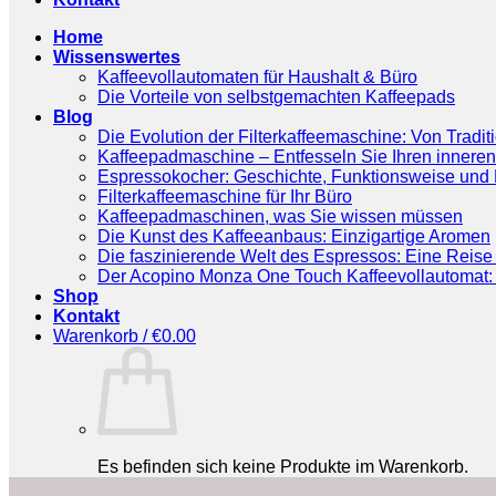
Home
Wissenswertes
Kaffeevollautomaten für Haushalt & Büro
Die Vorteile von selbstgemachten Kaffeepads
Blog
Die Evolution der Filterkaffeemaschine: Von Tradit
Kaffeepadmaschine – Entfesseln Sie Ihren inneren
Espressokocher: Geschichte, Funktionsweise und P
Filterkaffeemaschine für Ihr Büro
Kaffeepadmaschinen, was Sie wissen müssen
Die Kunst des Kaffeeanbaus: Einzigartige Aromen
Die faszinierende Welt des Espressos: Eine Reise 
Der Acopino Monza One Touch Kaffeevollautomat: 
Shop
Kontakt
Warenkorb /
€
0.00
Es befinden sich keine Produkte im Warenkorb.