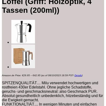
Löffel (Griff: Holzoptik, 4
Tassen (200ml))
Preisspanne:
Amazon.de Price:
€
29.95
–
€
42.95
(as of 08/10/2023 18:59 PST-
Details
)
€29.95
bis
€42.95
SPITZENQUALITÄT… Milu verwendet hochwertigen und
rostfreien 430er Edelstahl. Ohne jegliche Schadstoffe,
geruchs- und geschmacksneutral: also Geschmack PUR.
Absolut gesundheitlich unbedenklich, hitzebeständig und für
die Ewigkeit gemacht.
FUNKTIONALTIÄT… In wenigen Minuten und einfachen