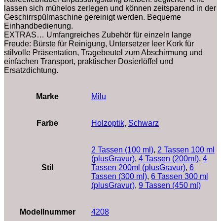
lassen sich mühelos zerlegen und können zeitsparend in der
Geschirrspülmaschine gereinigt werden. Bequeme
Einhandbedienung.
EXTRAS… Umfangreiches Zubehör für einzeln lange
Freude: Bürste für Reinigung, Untersetzer leer Kork für
stilvolle Präsentation, Tragebeutel zum Abschirmung und
einfachen Transport, praktischer Dosierlöffel und
Ersatzdichtung.
Marke
‎Milu
Farbe
‎Holzoptik
,
‎Schwarz
2 Tassen (100 ml)
,
2 Tassen 100 ml
(plusGravur)
,
4 Tassen (200ml)
,
4
Stil
Tassen 200ml (plusGravur)
,
6
Tassen (300 ml)
,
6 Tassen 300 ml
(plusGravur)
,
9 Tassen (450 ml)
Modellnummer
‎4208