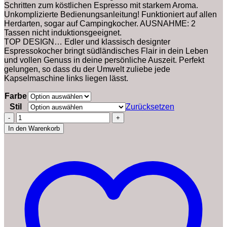
Schritten zum köstlichen Espresso mit starkem Aroma.
Unkomplizierte Bedienungsanleitung! Funktioniert auf allen
Herdarten, sogar auf Campingkocher. AUSNAHME: 2
Tassen nicht induktionsgeeignet.
TOP DESIGN… Edler und klassisch designter
Espressokocher bringt südländisches Flair in dein Leben
und vollen Genuss in deine persönliche Auszeit. Perfekt
gelungen, so dass du der Umwelt zuliebe jede
Kapselmaschine links liegen lässt.
Farbe
Stil
Zurücksetzen
Milu
Espressokocher
In den Warenkorb
Induktion
geeignet
|
2,
4,
6,
9
Tassen
|
Edelstahl
Mokkakanne,