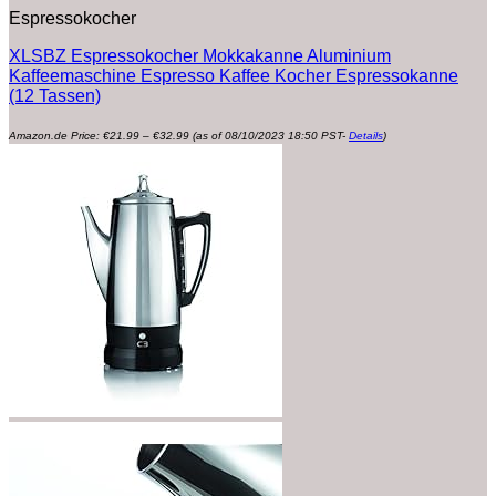
Espressokocher
XLSBZ Espressokocher Mokkakanne Aluminium
Kaffeemaschine Espresso Kaffee Kocher Espressokanne
(12 Tassen)
Preisspanne:
Amazon.de Price:
€
21.99
–
€
32.99
(as of 08/10/2023 18:50 PST-
Details
)
€21.99
bis
€32.99