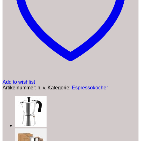
Espressokanne,
Espresso
Maker
Set
inkl.
Untersetzer,
Löffel
(Griff:
Holzoptik,
4
Tassen
(200ml))
Menge
Add to wishlist
Artikelnummer:
n. v.
Kategorie:
Espressokocher