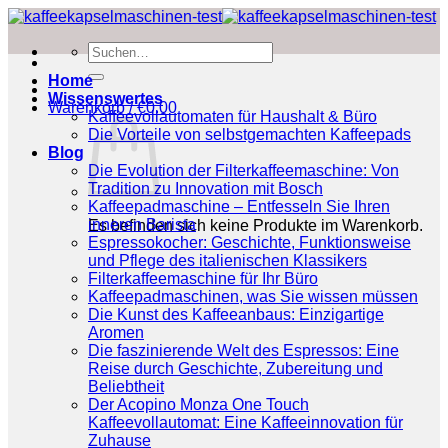
Zum
Inhalt
Suchen
springen
nach:
Home
Wissenswertes
Warenkorb /
€
0.00
Kaffeevollautomaten für Haushalt & Büro
Die Vorteile von selbstgemachten Kaffeepads
Blog
Die Evolution der Filterkaffeemaschine: Von
Tradition zu Innovation mit Bosch
Kaffeepadmaschine – Entfesseln Sie Ihren
inneren Barista
Es befinden sich keine Produkte im Warenkorb.
Espressokocher: Geschichte, Funktionsweise
und Pflege des italienischen Klassikers
Filterkaffeemaschine für Ihr Büro
Kaffeepadmaschinen, was Sie wissen müssen
Die Kunst des Kaffeeanbaus: Einzigartige
Aromen
Die faszinierende Welt des Espressos: Eine
Reise durch Geschichte, Zubereitung und
Beliebtheit
Der Acopino Monza One Touch
Kaffeevollautomat: Eine Kaffeeinnovation für
Zuhause