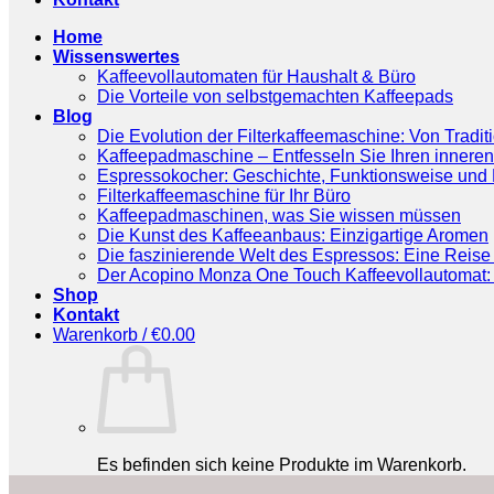
Home
Wissenswertes
Kaffeevollautomaten für Haushalt & Büro
Die Vorteile von selbstgemachten Kaffeepads
Blog
Die Evolution der Filterkaffeemaschine: Von Tradit
Kaffeepadmaschine – Entfesseln Sie Ihren inneren
Espressokocher: Geschichte, Funktionsweise und P
Filterkaffeemaschine für Ihr Büro
Kaffeepadmaschinen, was Sie wissen müssen
Die Kunst des Kaffeeanbaus: Einzigartige Aromen
Die faszinierende Welt des Espressos: Eine Reise 
Der Acopino Monza One Touch Kaffeevollautomat: 
Shop
Kontakt
Warenkorb /
€
0.00
Es befinden sich keine Produkte im Warenkorb.