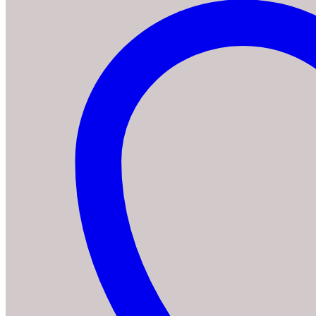
HD7806
Senseo
Original
Menge