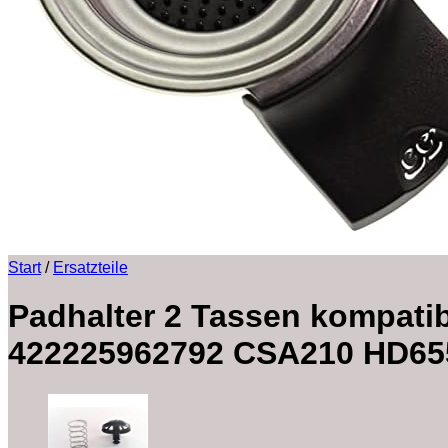
Start
/
Ersatzteile
Padhalter 2 Tassen kompatibel
422225962792 CSA210 HD655