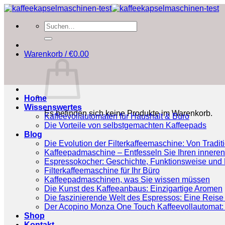
Zum
Inhalt
Suchen
springen
nach:
Warenkorb /
€
0.00
Home
Wissenswertes
Es befinden sich keine Produkte im Warenkorb.
Kaffeevollautomaten für Haushalt & Büro
Die Vorteile von selbstgemachten Kaffeepads
Blog
Die Evolution der Filterkaffeemaschine: Von Tradit
Kaffeepadmaschine – Entfesseln Sie Ihren inneren
Espressokocher: Geschichte, Funktionsweise und P
Filterkaffeemaschine für Ihr Büro
Kaffeepadmaschinen, was Sie wissen müssen
Die Kunst des Kaffeeanbaus: Einzigartige Aromen
Die faszinierende Welt des Espressos: Eine Reise 
Der Acopino Monza One Touch Kaffeevollautomat: 
Shop
Kontakt