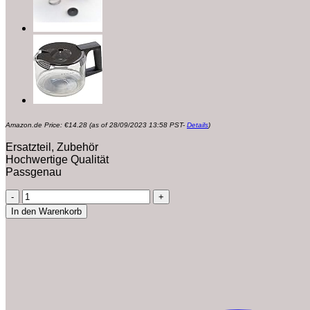
Amazon.de Price:
€
14.28
(as of 28/09/2023 13:58 PST-
Details
)
Ersatzteil, Zubehör
Hochwertige Qualität
Passgenau
Padhalter
2
In den Warenkorb
Tassen
kompatibel
mit/Ersatzteil
für
Philips
422225962792
CSA210
HD6552