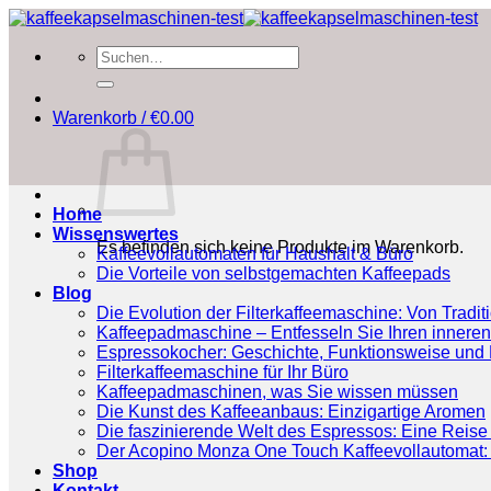
Zum
Inhalt
Suchen
springen
nach:
Warenkorb /
€
0.00
Home
Wissenswertes
Es befinden sich keine Produkte im Warenkorb.
Kaffeevollautomaten für Haushalt & Büro
Die Vorteile von selbstgemachten Kaffeepads
Blog
Die Evolution der Filterkaffeemaschine: Von Tradit
Kaffeepadmaschine – Entfesseln Sie Ihren inneren
Espressokocher: Geschichte, Funktionsweise und P
Filterkaffeemaschine für Ihr Büro
Kaffeepadmaschinen, was Sie wissen müssen
Die Kunst des Kaffeeanbaus: Einzigartige Aromen
Die faszinierende Welt des Espressos: Eine Reise 
Der Acopino Monza One Touch Kaffeevollautomat: 
Shop
Kontakt