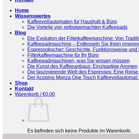
Home
Wissenswertes
Kaffeevollautomaten für Haushalt & Büro
Die Vorteile von selbstgemachten Kaffeepads
Blog
Die Evolution der Filterkaffeemaschine: Von Tradit
Kaffeepadmaschine – Entfesseln Sie Ihren inneren
Espressokocher: Geschichte, Funktionsweise und P
Filterkaffeemaschine für Ihr Büro
Kaffeepadmaschinen, was Sie wissen müssen
Die Kunst des Kaffeeanbaus: Einzigartige Aromen
Die faszinierende Welt des Espressos: Eine Reise 
Der Acopino Monza One Touch Kaffeevollautomat: 
Shop
Kontakt
Warenkorb /
€
0.00
Es befinden sich keine Produkte im Warenkorb.