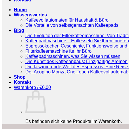
Home
Wissenswertes
Kaffeevollautomaten für Haushalt & Büro
Die Vorteile von selbstgemachten Kaffeepads
Blog
Die Evolution der Filterkaffeemaschine: Von Tradit
Kaffeepadmaschine – Entfesseln Sie Ihren inneren
Espressokocher: Geschichte, Funktionsweise und P
Filterkaffeemaschine für Ihr Büro
Kaffeepadmaschinen, was Sie wissen müssen
Die Kunst des Kaffeeanbaus: Einzigartige Aromen
Die faszinierende Welt des Espressos: Eine Reise 
Der Acopino Monza One Touch Kaffeevollautomat: 
Shop
Kontakt
Warenkorb /
€
0.00
Es befinden sich keine Produkte im Warenkorb.