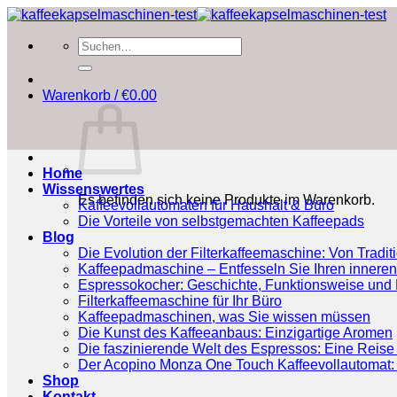
Zum
Inhalt
Suchen
springen
nach:
Warenkorb /
€
0.00
Home
Wissenswertes
Es befinden sich keine Produkte im Warenkorb.
Kaffeevollautomaten für Haushalt & Büro
Die Vorteile von selbstgemachten Kaffeepads
Blog
Die Evolution der Filterkaffeemaschine: Von Tradit
Kaffeepadmaschine – Entfesseln Sie Ihren inneren
Espressokocher: Geschichte, Funktionsweise und P
Filterkaffeemaschine für Ihr Büro
Kaffeepadmaschinen, was Sie wissen müssen
Die Kunst des Kaffeeanbaus: Einzigartige Aromen
Die faszinierende Welt des Espressos: Eine Reise 
Der Acopino Monza One Touch Kaffeevollautomat: 
Shop
Kontakt