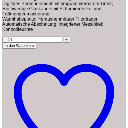
Digitales Bedienelement mit programmierbarem Timer;
Hochwertige Glaskanne mit Scharnierdeckel und
Füllmengenmarkierung
Warmhalteplatte; Herausnehmbarer Filterträger;
Automatische Abschaltung; Integrierter Messlöffel;
Kontrollleuchte
Russell
Hobbs
In den Warenkorb
Kaffeemaschine
[Digitaler
Timer,
Brausekopf
für
optimale
Extraktion&Aroma]
Victory
Edelstahl
hochglanz-
poliert
(max
10
Tassen,
1,25l
Glaskanne,