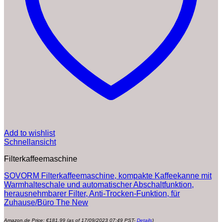
Add to wishlist
Schnellansicht
Filterkaffeemaschine
SOVORM Filterkaffeemaschine, kompakte Kaffeekanne mit
Warmhalteschale und automatischer Abschaltfunktion,
herausnehmbarer Filter, Anti-Trocken-Funktion, für
Zuhause/Büro The New
Amazon.de Price:
€
181.99
(as of 17/09/2023 07:49 PST-
Details
)