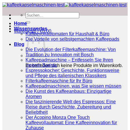
Zum
Inhalt
Suchen
springen
nach:
Home
Wissenswertes
Warenkorb /
€
0.00
Kaffeevollautomaten für Haushalt & Büro
Die Vorteile von selbstgemachten Kaffeepads
Blog
Die Evolution der Filterkaffeemaschine: Von
Tradition zu Innovation mit Bosch
Kaffeepadmaschine – Entfesseln Sie Ihren
inneren Barista
Es befinden sich keine Produkte im Warenkorb.
Espressokocher: Geschichte, Funktionsweise
und Pflege des italienischen Klassikers
Filterkaffeemaschine für Ihr Büro
Kaffeepadmaschinen, was Sie wissen müssen
Die Kunst des Kaffeeanbaus: Einzigartige
Aromen
Die faszinierende Welt des Espressos: Eine
Reise durch Geschichte, Zubereitung und
Beliebtheit
Der Acopino Monza One Touch
Kaffeevollautomat: Eine Kaffeeinnovation für
Zuhause