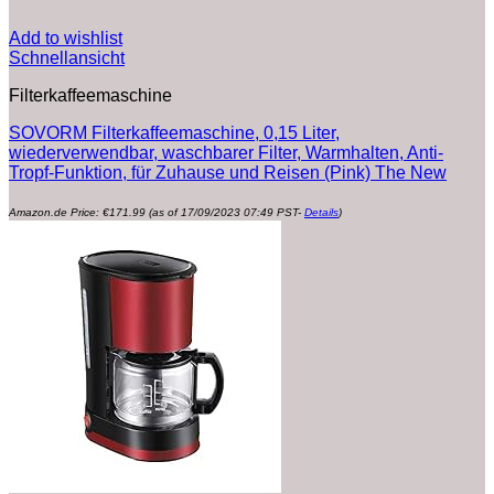
Add to wishlist
Schnellansicht
Filterkaffeemaschine
SOVORM Filterkaffeemaschine, 0,15 Liter,
wiederverwendbar, waschbarer Filter, Warmhalten, Anti-
Tropf-Funktion, für Zuhause und Reisen (Pink) The New
Amazon.de Price:
€
171.99
(as of 17/09/2023 07:49 PST-
Details
)