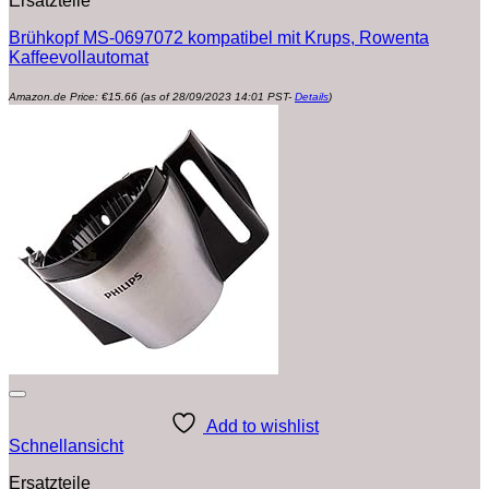
Ersatzteile
Brühkopf MS-0697072 kompatibel mit Krups, Rowenta
Kaffeevollautomat
Amazon.de Price:
€
15.66
(as of 28/09/2023 14:01 PST-
Details
)
Add to wishlist
Schnellansicht
Ersatzteile