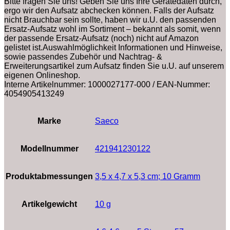
Bitte fragen Sie uns! Geben Sie uns Ihre Gerätedaten durch,
ergo wir den Aufsatz abchecken können. Falls der Aufsatz
nicht Brauchbar sein sollte, haben wir u.U. den passenden
Ersatz-Aufsatz wohl im Sortiment – bekannt als somit, wenn
der passende Ersatz-Aufsatz (noch) nicht auf Amazon
gelistet ist.Auswahlmöglichkeit Informationen und Hinweise,
sowie passendes Zubehör und Nachtrag- &
Erweiterungsartikel zum Aufsatz finden Sie u.U. auf unserem
eigenen Onlineshop.
Interne Artikelnummer: 1000027177-000 / EAN-Nummer:
4054905413249
Marke
‎Saeco
Modellnummer
‎421941230122
Produktabmessungen
‎3,5 x 4,7 x 5,3 cm; 10 Gramm
Artikelgewicht
‎10 g