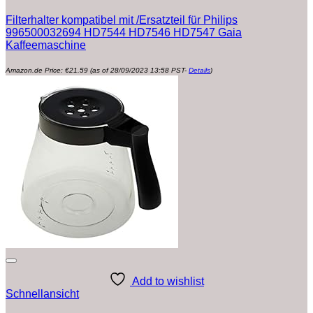
Filterhalter kompatibel mit /Ersatzteil für Philips
996500032694 HD7544 HD7546 HD7547 Gaia
Kaffeemaschine
Amazon.de Price:
€
21.59
(as of 28/09/2023 13:58 PST-
Details
)
Add to wishlist
Schnellansicht