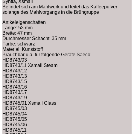
Syntia, Xsmall
Befindet sich am Mahlwerk und leitet das Kaffeepulver
solange des Mahlvorgangs in die Brühgruppe
Artikeleigenschaften
Länge: 53 mm
Breite: 47 mm
Durchmesser Schacht: 35 mm
Farbe: schwarz
Material: Kunststoff
Brauchbar u.a. für folgende Geräte Saeco:
HD8743/03
HD8743/11 Xsmall Steam
HD8743/12
HD8743/13
HD8743/15
HD8743/16
HD8743/17
HD8743/19
HD8745/01 Xsmall Class
HD8745/03
HD8745/04
HD8745/05
HD8745/06
HD8745/11