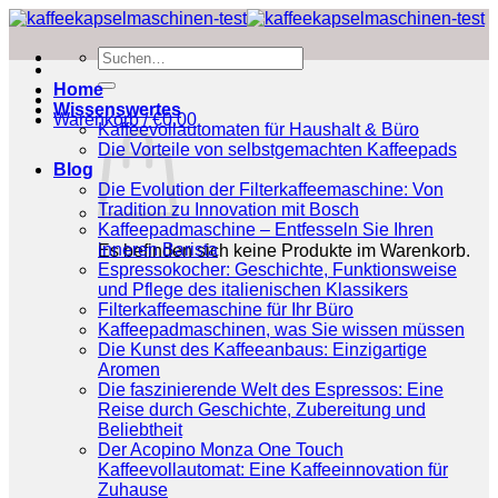
Zum
Inhalt
Suchen
springen
nach:
Home
Wissenswertes
Warenkorb /
€
0.00
Kaffeevollautomaten für Haushalt & Büro
Die Vorteile von selbstgemachten Kaffeepads
Blog
Die Evolution der Filterkaffeemaschine: Von
Tradition zu Innovation mit Bosch
Kaffeepadmaschine – Entfesseln Sie Ihren
inneren Barista
Es befinden sich keine Produkte im Warenkorb.
Espressokocher: Geschichte, Funktionsweise
und Pflege des italienischen Klassikers
Filterkaffeemaschine für Ihr Büro
Kaffeepadmaschinen, was Sie wissen müssen
Die Kunst des Kaffeeanbaus: Einzigartige
Aromen
Die faszinierende Welt des Espressos: Eine
Reise durch Geschichte, Zubereitung und
Beliebtheit
Der Acopino Monza One Touch
Kaffeevollautomat: Eine Kaffeeinnovation für
Zuhause