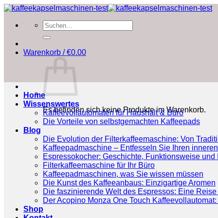
Zum
Inhalt
Suchen
springen
nach:
Warenkorb /
€
0.00
Home
Wissenswertes
Es befinden sich keine Produkte im Warenkorb.
Kaffeevollautomaten für Haushalt & Büro
Die Vorteile von selbstgemachten Kaffeepads
Blog
Die Evolution der Filterkaffeemaschine: Von Tradit
Kaffeepadmaschine – Entfesseln Sie Ihren inneren
Espressokocher: Geschichte, Funktionsweise und P
Filterkaffeemaschine für Ihr Büro
Kaffeepadmaschinen, was Sie wissen müssen
Die Kunst des Kaffeeanbaus: Einzigartige Aromen
Die faszinierende Welt des Espressos: Eine Reise 
Der Acopino Monza One Touch Kaffeevollautomat: 
Shop
Kontakt