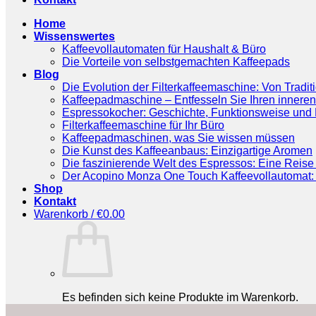
Home
Wissenswertes
Kaffeevollautomaten für Haushalt & Büro
Die Vorteile von selbstgemachten Kaffeepads
Blog
Die Evolution der Filterkaffeemaschine: Von Tradit
Kaffeepadmaschine – Entfesseln Sie Ihren inneren
Espressokocher: Geschichte, Funktionsweise und P
Filterkaffeemaschine für Ihr Büro
Kaffeepadmaschinen, was Sie wissen müssen
Die Kunst des Kaffeeanbaus: Einzigartige Aromen
Die faszinierende Welt des Espressos: Eine Reise 
Der Acopino Monza One Touch Kaffeevollautomat: 
Shop
Kontakt
Warenkorb /
€
0.00
Es befinden sich keine Produkte im Warenkorb.