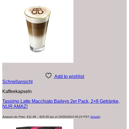
Add to wishlist
Schnellansicht
Kaffeekapseln
Tassimo Latte Macchiato Baileys 2er Pack, 2×8 Getränke,
NUR AMAZ!
Preisspanne:
Amazon.de Price:
€
11.98
–
€
29.95
(as of 19/09/2023 09:23 PST-
Details
)
€11.98
bis
€29.95