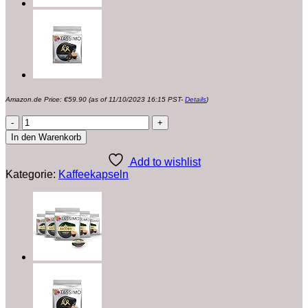
Amazon.de Price:
€
59.90
(as of 11/10/2023 16:15 PST-
Details
)
Tassimo
Jacobs
In den Warenkorb
Café
Crema
Add to wishlist
/
Kategorie:
Kaffeekapseln
Kronung
XL
/
Milka
Kaffee
Kapseln,
10er
Pack,
144
Getränke
Menge