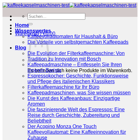
Zum
Inhalt
Suchen
springen
nach:
Home
Wissenswertes
Warenkorb /
€
0.00
Kaffeevollautomaten für Haushalt & Büro
Die Vorteile von selbstgemachten Kaffeepads
Blog
Die Evolution der Filterkaffeemaschine: Von
Tradition zu Innovation mit Bosch
Kaffeepadmaschine – Entfesseln Sie Ihren
inneren Barista
Es befinden sich keine Produkte im Warenkorb.
Espressokocher: Geschichte, Funktionsweise
und Pflege des italienischen Klassikers
Filterkaffeemaschine für Ihr Büro
Kaffeepadmaschinen, was Sie wissen müssen
Die Kunst des Kaffeeanbaus: Einzigartige
Aromen
Die faszinierende Welt des Espressos: Eine
Reise durch Geschichte, Zubereitung und
Beliebtheit
Der Acopino Monza One Touch
Kaffeevollautomat: Eine Kaffeeinnovation für
Zuhause