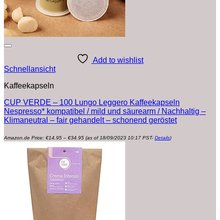
Add to wishlist
Schnellansicht
Kaffeekapseln
CUP VERDE – 100 Lungo Leggero Kaffeekapseln
Nespresso* kompatibel / mild und säurearm / Nachhaltig –
Klimaneutral – fair gehandelt – schonend geröstet
Preisspanne:
Amazon.de Price:
€
14.95
–
€
34.95
(as of 18/09/2023 10:17 PST-
Details
)
€14.95
bis
€34.95