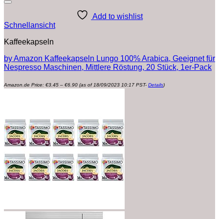
Add to wishlist
Schnellansicht
Kaffeekapseln
by Amazon Kaffeekapseln Lungo 100% Arabica, Geeignet für
Nespresso Maschinen, Mittlere Röstung, 20 Stück, 1er-Pack
Preisspanne:
Amazon.de Price:
€
3.45
–
€
6.90
(as of 18/09/2023 10:17 PST-
Details
)
€3.45
bis
€6.90