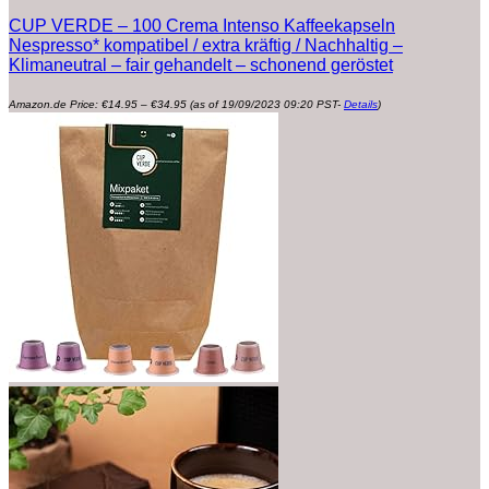
CUP VERDE – 100 Crema Intenso Kaffeekapseln
Nespresso* kompatibel / extra kräftig / Nachhaltig –
Klimaneutral – fair gehandelt – schonend geröstet
Preisspanne:
Amazon.de Price:
€
14.95
–
€
34.95
(as of 19/09/2023 09:20 PST-
Details
)
€14.95
bis
€34.95