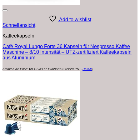
Add to wishlist
Schnellansicht
Kaffeekapseln
Café Royal Lungo Forte 36 Kapseln für Nespresso Kaffee
Maschine – 8/10 Intensität – UTZ-zertifiziert Kaffeekapseln
aus Aluminium
Amazon.de Price:
€
8.49
(as of 19/09/2023 09:20 PST-
Details
)