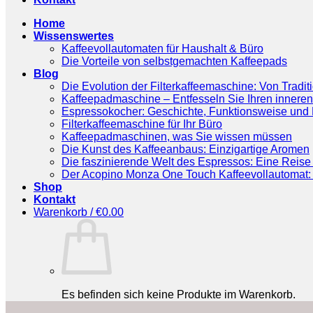
Home
Wissenswertes
Kaffeevollautomaten für Haushalt & Büro
Die Vorteile von selbstgemachten Kaffeepads
Blog
Die Evolution der Filterkaffeemaschine: Von Tradit
Kaffeepadmaschine – Entfesseln Sie Ihren inneren
Espressokocher: Geschichte, Funktionsweise und P
Filterkaffeemaschine für Ihr Büro
Kaffeepadmaschinen, was Sie wissen müssen
Die Kunst des Kaffeeanbaus: Einzigartige Aromen
Die faszinierende Welt des Espressos: Eine Reise 
Der Acopino Monza One Touch Kaffeevollautomat: 
Shop
Kontakt
Warenkorb /
€
0.00
Es befinden sich keine Produkte im Warenkorb.