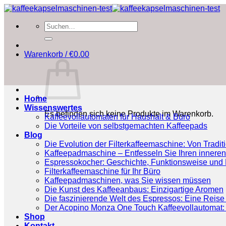
Zum
Inhalt
Suchen
springen
nach:
Warenkorb /
€
0.00
Home
Wissenswertes
Es befinden sich keine Produkte im Warenkorb.
Kaffeevollautomaten für Haushalt & Büro
Die Vorteile von selbstgemachten Kaffeepads
Blog
Die Evolution der Filterkaffeemaschine: Von Tradit
Kaffeepadmaschine – Entfesseln Sie Ihren inneren
Espressokocher: Geschichte, Funktionsweise und P
Filterkaffeemaschine für Ihr Büro
Kaffeepadmaschinen, was Sie wissen müssen
Die Kunst des Kaffeeanbaus: Einzigartige Aromen
Die faszinierende Welt des Espressos: Eine Reise 
Der Acopino Monza One Touch Kaffeevollautomat: 
Shop
Kontakt