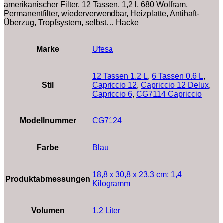
amerikanischer Filter, 12 Tassen, 1,2 l, 680 Wolfram,
Permanentfilter, wiederverwendbar, Heizplatte, Antihaft-
Überzug, Tropfsystem, selbst… Hacke
Marke
‎Ufesa
12 Tassen 1.2 L
,
6 Tassen 0.6 L
,
Stil
Capriccio 12
,
Capriccio 12 Delux
,
Capriccio 6
,
CG7114 Capriccio
Modellnummer
‎CG7124
Farbe
‎Blau
‎18,8 x 30,8 x 23,3 cm; 1,4
Produktabmessungen
Kilogramm
Volumen
‎1,2 Liter