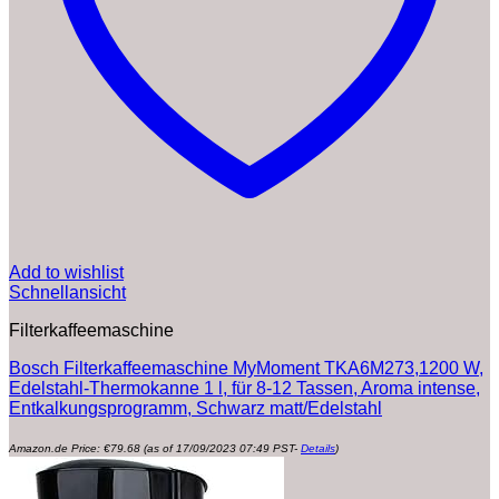
Add to wishlist
Schnellansicht
Filterkaffeemaschine
Bosch Filterkaffeemaschine MyMoment TKA6M273,1200 W,
Edelstahl-Thermokanne 1 l, für 8-12 Tassen, Aroma intense,
Entkalkungsprogramm, Schwarz matt/Edelstahl
Amazon.de Price:
€
79.68
(as of 17/09/2023 07:49 PST-
Details
)