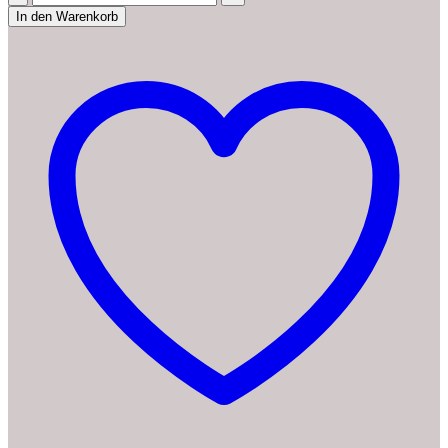
CG7124
In den Warenkorb
Capriccio
12
Kaffeemaschine,
amerikanischer
Filter,
12
Tassen,
1,2
l,
680
W,
Permanentfilter,
wiederverwendbar,
Heizplatte,
Antihaft-
Beschichtung,
Tropfsystem,
automat
Blau
Menge