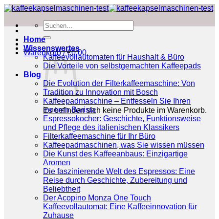
Zum
Inhalt
Suchen
springen
nach:
Home
Wissenswertes
Warenkorb /
€
0.00
Kaffeevollautomaten für Haushalt & Büro
Die Vorteile von selbstgemachten Kaffeepads
Blog
Die Evolution der Filterkaffeemaschine: Von
Tradition zu Innovation mit Bosch
Kaffeepadmaschine – Entfesseln Sie Ihren
inneren Barista
Es befinden sich keine Produkte im Warenkorb.
Espressokocher: Geschichte, Funktionsweise
und Pflege des italienischen Klassikers
Filterkaffeemaschine für Ihr Büro
Kaffeepadmaschinen, was Sie wissen müssen
Die Kunst des Kaffeeanbaus: Einzigartige
Aromen
Die faszinierende Welt des Espressos: Eine
Reise durch Geschichte, Zubereitung und
Beliebtheit
Der Acopino Monza One Touch
Kaffeevollautomat: Eine Kaffeeinnovation für
Zuhause