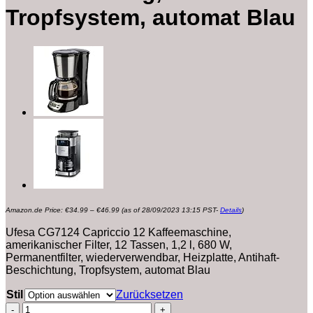
Tropfsystem, automat Blau
Preisspanne:
Amazon.de Price:
€
34.99
–
€
46.99
(as of 28/09/2023 13:15 PST-
Details
)
€34.99
bis
€46.99
Ufesa CG7124 Capriccio 12 Kaffeemaschine,
amerikanischer Filter, 12 Tassen, 1,2 l, 680 W,
Permanentfilter, wiederverwendbar, Heizplatte, Antihaft-
Beschichtung, Tropfsystem, automat Blau
Stil
Zurücksetzen
Ufesa