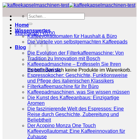
Zum
Inhalt
Suchen
springen
nach:
Home
Wissenswertes
Warenkorb /
€
0.00
Kaffeevollautomaten für Haushalt & Büro
Die Vorteile von selbstgemachten Kaffeepads
Blog
Die Evolution der Filterkaffeemaschine: Von
Tradition zu Innovation mit Bosch
Kaffeepadmaschine – Entfesseln Sie Ihren
inneren Barista
Es befinden sich keine Produkte im Warenkorb.
Espressokocher: Geschichte, Funktionsweise
und Pflege des italienischen Klassikers
Filterkaffeemaschine für Ihr Büro
Kaffeepadmaschinen, was Sie wissen müssen
Die Kunst des Kaffeeanbaus: Einzigartige
Aromen
Die faszinierende Welt des Espressos: Eine
Reise durch Geschichte, Zubereitung und
Beliebtheit
Der Acopino Monza One Touch
Kaffeevollautomat: Eine Kaffeeinnovation für
Zuhause