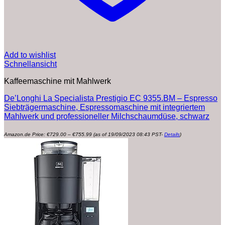
Add to wishlist
Schnellansicht
Kaffeemaschine mit Mahlwerk
De’Longhi La Specialista Prestigio EC 9355.BM – Espresso
Siebträgermaschine, Espressomaschine mit integriertem
Mahlwerk und professioneller Milchschaumdüse, schwarz
Preisspanne:
Amazon.de Price:
€
729.00
–
€
755.99
(as of 19/09/2023 08:43 PST-
Details
)
€729.00
bis
€755.99