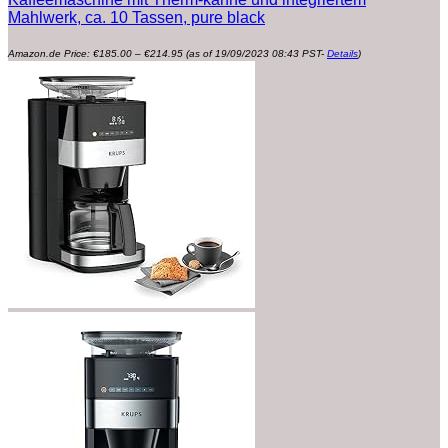
Mahlwerk, ca. 10 Tassen, pure black
Preisspanne:
Amazon.de Price:
€
185.00
–
€
214.95
(as of 19/09/2023 08:43 PST-
Details
)
€185.00
bis
€214.95