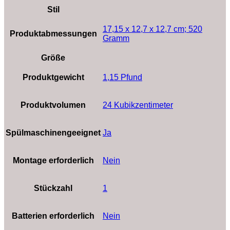
Stil
‎17,15 x 12,7 x 12,7 cm; 520
Produktabmessungen
Gramm
Größe
Produktgewicht
‎1,15 Pfund
Produktvolumen
‎24 Kubikzentimeter
Spülmaschinengeeignet
‎Ja
Montage erforderlich
‎Nein
Stückzahl
‎1
Batterien erforderlich
‎Nein