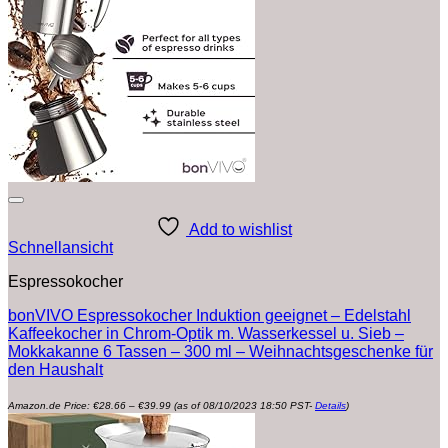
Add to wishlist
Schnellansicht
Espressokocher
bonVIVO Espressokocher Induktion geeignet – Edelstahl
Kaffeekocher in Chrom-Optik m. Wasserkessel u. Sieb –
Mokkakanne 6 Tassen – 300 ml – Weihnachtsgeschenke für
den Haushalt
Preisspanne:
Amazon.de Price:
€
28.66
–
€
39.99
(as of 08/10/2023 18:50 PST-
Details
)
€28.66
bis
€39.99