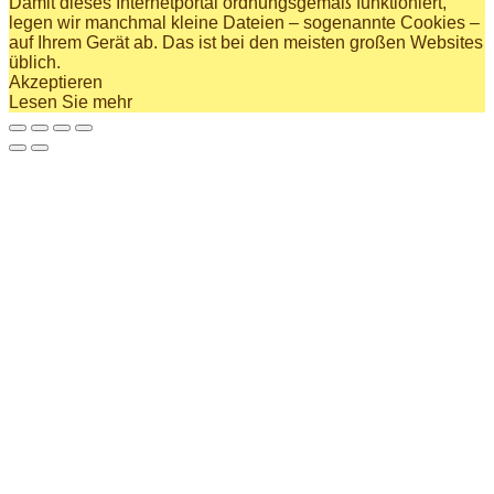
Damit dieses Internetportal ordnungsgemäß funktioniert,
legen wir manchmal kleine Dateien – sogenannte Cookies –
auf Ihrem Gerät ab. Das ist bei den meisten großen Websites
üblich.
Akzeptieren
Lesen Sie mehr