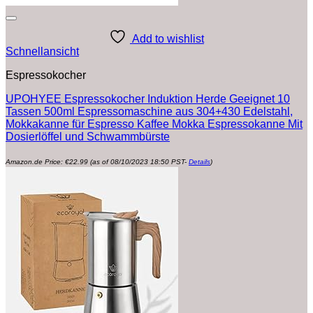
Add to wishlist
Schnellansicht
Espressokocher
UPOHYEE Espressokocher Induktion Herde Geeignet 10
Tassen 500ml Espressomaschine aus 304+430 Edelstahl,
Mokkakanne für Espresso Kaffee Mokka Espressokanne Mit
Dosierlöffel und Schwammbürste
Amazon.de Price:
€
22.99
(as of 08/10/2023 18:50 PST-
Details
)