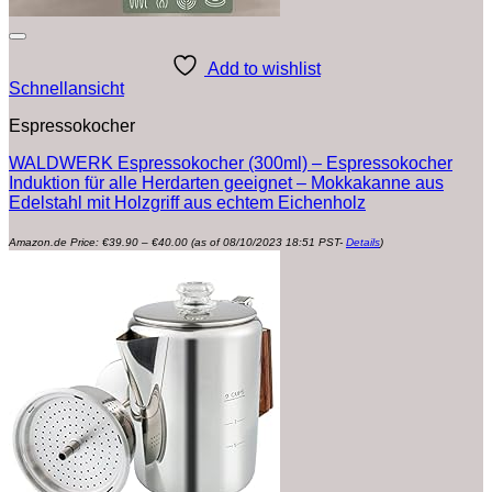
Add to wishlist
Schnellansicht
Espressokocher
WALDWERK Espressokocher (300ml) – Espressokocher
Induktion für alle Herdarten geeignet – Mokkakanne aus
Edelstahl mit Holzgriff aus echtem Eichenholz
Preisspanne:
Amazon.de Price:
€
39.90
–
€
40.00
(as of 08/10/2023 18:51 PST-
Details
)
€39.90
bis
€40.00