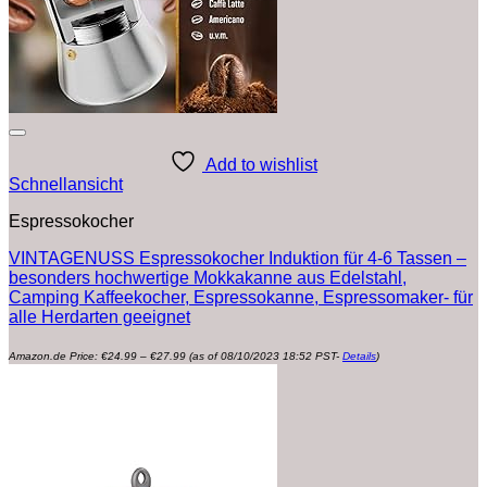
Add to wishlist
Schnellansicht
Espressokocher
VINTAGENUSS Espressokocher Induktion für 4-6 Tassen –
besonders hochwertige Mokkakanne aus Edelstahl,
Camping Kaffeekocher, Espressokanne, Espressomaker- für
alle Herdarten geeignet
Preisspanne:
Amazon.de Price:
€
24.99
–
€
27.99
(as of 08/10/2023 18:52 PST-
Details
)
€24.99
bis
€27.99