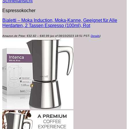
Schnellansicht
Espressokocher
Bialetti – Moka Induction, Moka-Kanne, Geeignet für Alle
Herdarten, 2 Tassen Espresso (100ml), Rot
Preisspanne:
Amazon.de Price:
€
32.82
–
€
40.99
(as of 08/10/2023 18:51 PST-
Details
)
€32.82
bis
€40.99