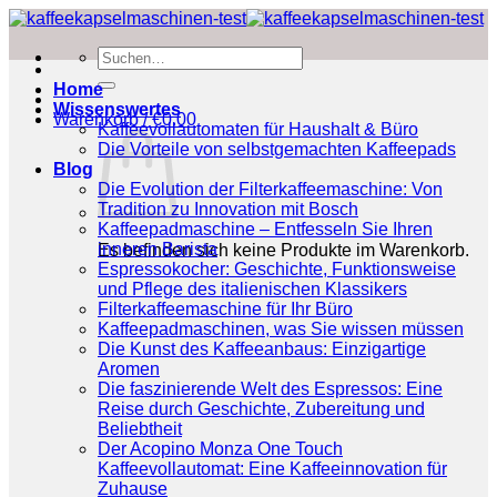
Zum
Inhalt
Suchen
springen
nach:
Home
Wissenswertes
Warenkorb /
€
0.00
Kaffeevollautomaten für Haushalt & Büro
Die Vorteile von selbstgemachten Kaffeepads
Blog
Die Evolution der Filterkaffeemaschine: Von
Tradition zu Innovation mit Bosch
Kaffeepadmaschine – Entfesseln Sie Ihren
inneren Barista
Es befinden sich keine Produkte im Warenkorb.
Espressokocher: Geschichte, Funktionsweise
und Pflege des italienischen Klassikers
Filterkaffeemaschine für Ihr Büro
Kaffeepadmaschinen, was Sie wissen müssen
Die Kunst des Kaffeeanbaus: Einzigartige
Aromen
Die faszinierende Welt des Espressos: Eine
Reise durch Geschichte, Zubereitung und
Beliebtheit
Der Acopino Monza One Touch
Kaffeevollautomat: Eine Kaffeeinnovation für
Zuhause