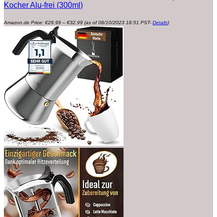
Kocher Alu-frei (300ml)
Preisspanne:
Amazon.de Price:
€
29.99
–
€
32.99
(as of 08/10/2023 18:51 PST-
Details
)
€29.99
bis
€32.99