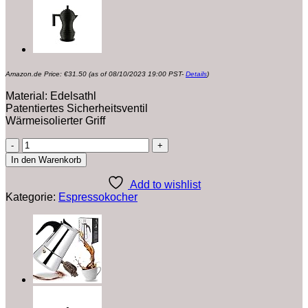
Amazon.de Price:
€
31.50
(as of 08/10/2023 19:00 PST-
Details
)
Material: Edelsathl
Patentiertes Sicherheitsventil
Wärmeisolierter Griff
Bialetti
Kitty
In den Warenkorb
4
Tassen
Add to wishlist
schwarz
Kategorie:
Espressokocher
Espressokocher
Edelstahl
Menge