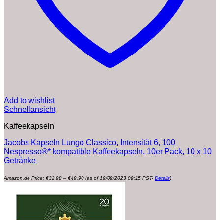
Add to wishlist
Schnellansicht
Kaffeekapseln
Jacobs Kapseln Lungo Classico, Intensität 6, 100
Nespresso®* kompatible Kaffeekapseln, 10er Pack, 10 x 10
Getränke
Preisspanne:
Amazon.de Price:
€
32.98
–
€
49.90
(as of 19/09/2023 09:15 PST-
Details
)
€32.98
bis
€49.90