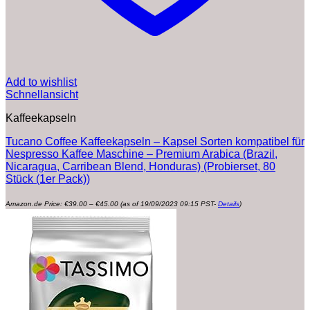
Add to wishlist
Schnellansicht
Kaffeekapseln
Tucano Coffee Kaffeekapseln – Kapsel Sorten kompatibel für
Nespresso Kaffee Maschine – Premium Arabica (Brazil,
Nicaragua, Carribean Blend, Honduras) (Probierset, 80
Stück (1er Pack))
Preisspanne:
Amazon.de Price:
€
39.00
–
€
45.00
(as of 19/09/2023 09:15 PST-
Details
)
€39.00
bis
€45.00