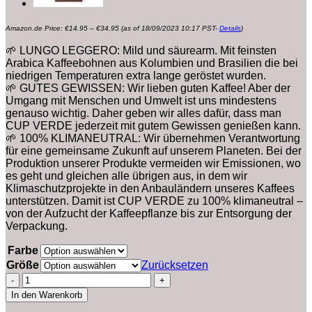
Preisspanne:
Amazon.de Price:
€
14.95
–
€
34.95
(as of 18/09/2023 10:17 PST-
Details
)
€14.95
bis
€34.95
🌱 LUNGO LEGGERO: Mild und säurearm. Mit feinsten
Arabica Kaffeebohnen aus Kolumbien und Brasilien die bei
niedrigen Temperaturen extra lange geröstet wurden.
🌱 GUTES GEWISSEN: Wir lieben guten Kaffee! Aber der
Umgang mit Menschen und Umwelt ist uns mindestens
genauso wichtig. Daher geben wir alles dafür, dass man
CUP VERDE jederzeit mit gutem Gewissen genießen kann.
🌱 100% KLIMANEUTRAL: Wir übernehmen Verantwortung
für eine gemeinsame Zukunft auf unserem Planeten. Bei der
Produktion unserer Produkte vermeiden wir Emissionen, wo
es geht und gleichen alle übrigen aus, in dem wir
Klimaschutzprojekte in den Anbauländern unseres Kaffees
unterstützen. Damit ist CUP VERDE zu 100% klimaneutral –
von der Aufzucht der Kaffeepflanze bis zur Entsorgung der
Verpackung.
Farbe
Größe
Zurücksetzen
CUP
VERDE
In den Warenkorb
–