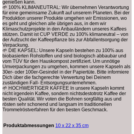
genießen kann.
🌱 100% KLIMANEUTRAL: Wir übernehmen Verantwortung
für eine gemeinsame Zukunft auf unserem Planeten. Bei der
Produktion unserer Produkte umgehen wir Emissionen, wo
es geht und gleichen alle übrigen aus, in dem wir
Klimaschutzprojekte in den Anbauländern unseres Kaffees
stützen. Damit ist CUP VERDE zu 100% klimaneutral – von
der Aufzucht der Kaffeepflanze bis zur Abfallentsorgung der
Verpackung.
🌱 DIE KAPSEL: Unsere Kapseln bestehen zu 100% aus
biobasierten Rohstoffen und sind biologisch abbaubar und
vom TÜV für den Hauskompost zertifiziert. Um unnötige
Umverpackungen zu umgehen, kommen unsere Kapseln als
30er- oder 100er-Gesindel in der Papiertüte. Bitte informiere
Dich über die fachgerechte Verwertung bei Deinem
zuständigen Fall- Entsorgungsunternehmen.
🌱 HOCHWERTIGER KAFFEE In unsere Kapseln kommt
nicht irgendein Kaffee, sondern nichtsdestotrotz Kaffee der
besten Qualität. Wir voten die Bohnen sorgfältig aus und
rösten sehr schonend und langsam im traditionellen
Trommelröstverfahren für den besten Geschmack.
Produktabmessungen
‎10 x 22 x 35 cm