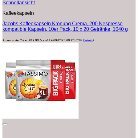
Schnellansicht
Kaffeekapseln
Jacobs Kaffeekapseln Krönung Crema, 200 Nespresso
kompatible Kapseln, 10er Pack, 10 x 20 Getränke, 1040 g
Amazon.de Price:
€
49.90
(as of 19/09/2023 09:20 PST-
Details
)