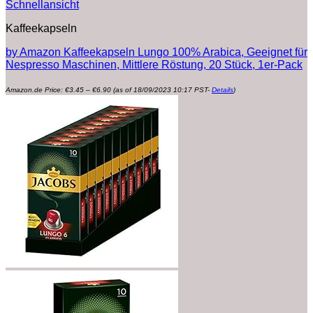
Schnellansicht
Kaffeekapseln
by Amazon Kaffeekapseln Lungo 100% Arabica, Geeignet für
Nespresso Maschinen, Mittlere Röstung, 20 Stück, 1er-Pack
Preisspanne:
Amazon.de Price:
€
3.45
–
€
6.90
(as of 18/09/2023 10:17 PST-
Details
)
€3.45
bis
€6.90