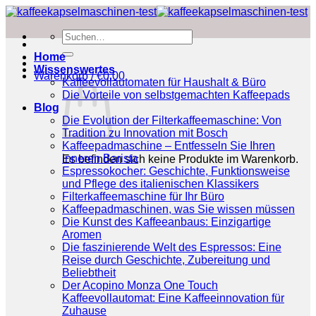
Zum
Inhalt
Suchen
springen
nach:
Home
Wissenswertes
Warenkorb /
€
0.00
Kaffeevollautomaten für Haushalt & Büro
Die Vorteile von selbstgemachten Kaffeepads
Blog
Die Evolution der Filterkaffeemaschine: Von
Tradition zu Innovation mit Bosch
Kaffeepadmaschine – Entfesseln Sie Ihren
inneren Barista
Es befinden sich keine Produkte im Warenkorb.
Espressokocher: Geschichte, Funktionsweise
und Pflege des italienischen Klassikers
Filterkaffeemaschine für Ihr Büro
Kaffeepadmaschinen, was Sie wissen müssen
Die Kunst des Kaffeeanbaus: Einzigartige
Aromen
Die faszinierende Welt des Espressos: Eine
Reise durch Geschichte, Zubereitung und
Beliebtheit
Der Acopino Monza One Touch
Kaffeevollautomat: Eine Kaffeeinnovation für
Zuhause