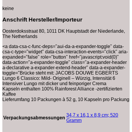
keine
Anschrift Hersteller/Importeur
Oosterdoksstraat 80, 1011 DK Hauptstadt der Niederlande,
The Netherlands
<a data-csa-c-func-deps="aui-da-a-expander-toggle" data-
csa-c-type="widget" data-csa-interaction-events="click" aria-
expanded="false" role="button" href="javascript:void(0)"
data-action="a-expander-toggle" class="a-expander-header
a-declarative a-expander-extend-header" data-a-expander-
toggle="Brücke steht mit: JACOBS DOUWE EGBERTS
Lungo 6 Classico: Mild- Originell – Würzig, Intensität 6
Intensiver Lungo mit dicker und feinporiger Crema
Kapseln enthalten 100% Rainforest Alliance -zertifizierten
Kaffee
Lieferumfang 10 Packungen à 52 g, 10 Kapseln pro Packung
‎34,7 x 16,1 x 8,9 cm; 520
Verpackungsabmessungen
Gramm