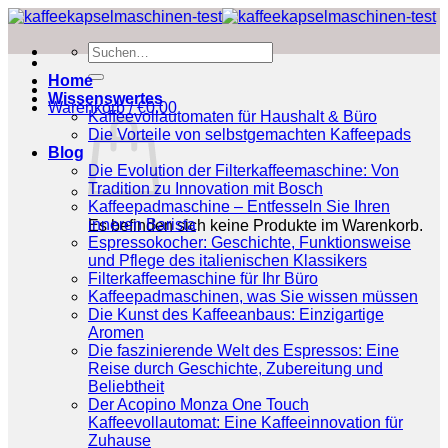
Zum
Inhalt
Suchen
springen
nach:
Home
Wissenswertes
Warenkorb /
€
0.00
Kaffeevollautomaten für Haushalt & Büro
Die Vorteile von selbstgemachten Kaffeepads
Blog
Die Evolution der Filterkaffeemaschine: Von
Tradition zu Innovation mit Bosch
Kaffeepadmaschine – Entfesseln Sie Ihren
inneren Barista
Es befinden sich keine Produkte im Warenkorb.
Espressokocher: Geschichte, Funktionsweise
und Pflege des italienischen Klassikers
Filterkaffeemaschine für Ihr Büro
Kaffeepadmaschinen, was Sie wissen müssen
Die Kunst des Kaffeeanbaus: Einzigartige
Aromen
Die faszinierende Welt des Espressos: Eine
Reise durch Geschichte, Zubereitung und
Beliebtheit
Der Acopino Monza One Touch
Kaffeevollautomat: Eine Kaffeeinnovation für
Zuhause