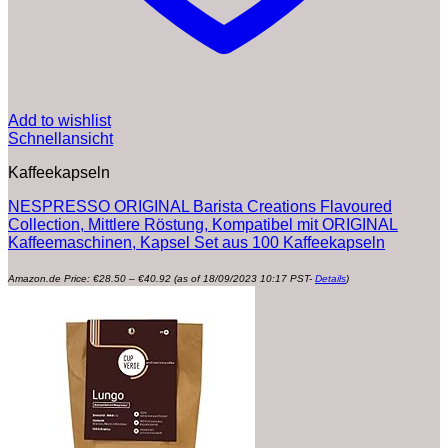
Add to wishlist
Schnellansicht
Kaffeekapseln
NESPRESSO ORIGINAL Barista Creations Flavoured
Collection, Mittlere Röstung, Kompatibel mit ORIGINAL
Kaffeemaschinen, Kapsel Set aus 100 Kaffeekapseln
Preisspanne:
Amazon.de Price:
€
28.50
–
€
40.92
(as of 18/09/2023 10:17 PST-
Details
)
€28.50
bis
€40.92