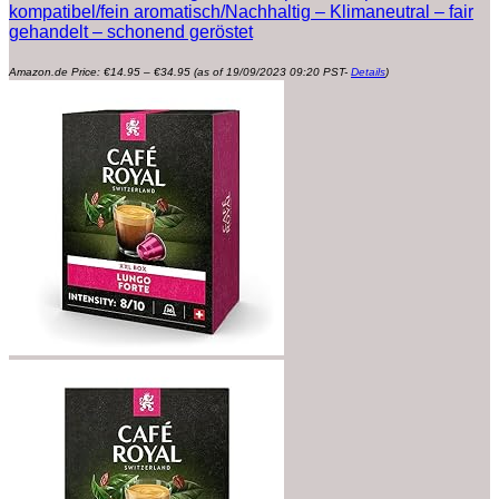
kompatibel/fein aromatisch/Nachhaltig – Klimaneutral – fair
gehandelt – schonend geröstet
Preisspanne:
Amazon.de Price:
€
14.95
–
€
34.95
(as of 19/09/2023 09:20 PST-
Details
)
€14.95
bis
€34.95