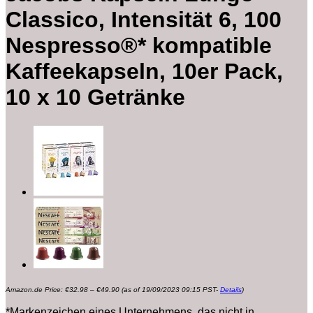
Classico, Intensität 6, 100
Nespresso®* kompatible
Kaffeekapseln, 10er Pack,
10 x 10 Getränke
Preisspanne:
Amazon.de Price:
€
32.98
–
€
49.90
(as of 19/09/2023 09:15 PST-
Details
)
€32.98
bis
€49.90
*Markenzeichen eines Unternehmens, das nicht in