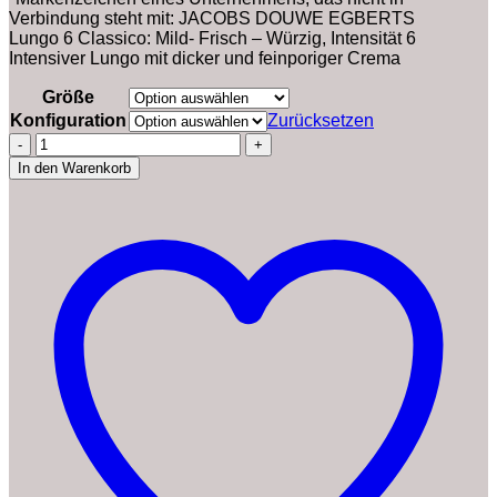
Verbindung steht mit: JACOBS DOUWE EGBERTS
Lungo 6 Classico: Mild- Frisch – Würzig, Intensität 6
Intensiver Lungo mit dicker und feinporiger Crema
Größe
Konfiguration
Zurücksetzen
Jacobs
Kapseln
In den Warenkorb
Lungo
Classico,
Intensität
6,
100
Nespresso®*
kompatible
Kaffeekapseln,
10er
Pack,
10
x
10
Getränke
Menge