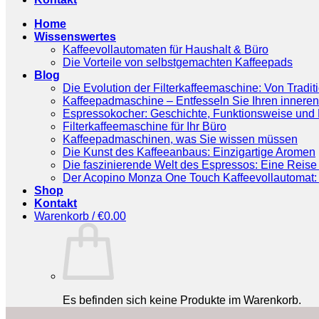
Home
Wissenswertes
Kaffeevollautomaten für Haushalt & Büro
Die Vorteile von selbstgemachten Kaffeepads
Blog
Die Evolution der Filterkaffeemaschine: Von Tradit
Kaffeepadmaschine – Entfesseln Sie Ihren inneren
Espressokocher: Geschichte, Funktionsweise und P
Filterkaffeemaschine für Ihr Büro
Kaffeepadmaschinen, was Sie wissen müssen
Die Kunst des Kaffeeanbaus: Einzigartige Aromen
Die faszinierende Welt des Espressos: Eine Reise 
Der Acopino Monza One Touch Kaffeevollautomat: 
Shop
Kontakt
Warenkorb /
€
0.00
Es befinden sich keine Produkte im Warenkorb.