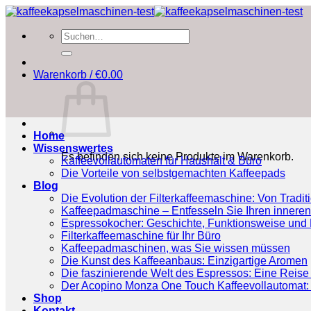
Zum
Inhalt
Suchen
springen
nach:
Warenkorb /
€
0.00
Home
Wissenswertes
Es befinden sich keine Produkte im Warenkorb.
Kaffeevollautomaten für Haushalt & Büro
Die Vorteile von selbstgemachten Kaffeepads
Blog
Die Evolution der Filterkaffeemaschine: Von Tradit
Kaffeepadmaschine – Entfesseln Sie Ihren inneren
Espressokocher: Geschichte, Funktionsweise und P
Filterkaffeemaschine für Ihr Büro
Kaffeepadmaschinen, was Sie wissen müssen
Die Kunst des Kaffeeanbaus: Einzigartige Aromen
Die faszinierende Welt des Espressos: Eine Reise 
Der Acopino Monza One Touch Kaffeevollautomat: 
Shop
Kontakt