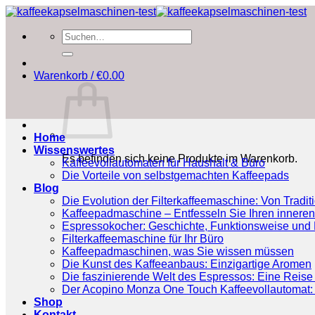
Zum
Inhalt
Suchen
springen
nach:
Warenkorb /
€
0.00
Home
Wissenswertes
Es befinden sich keine Produkte im Warenkorb.
Kaffeevollautomaten für Haushalt & Büro
Die Vorteile von selbstgemachten Kaffeepads
Blog
Die Evolution der Filterkaffeemaschine: Von Tradit
Kaffeepadmaschine – Entfesseln Sie Ihren inneren
Espressokocher: Geschichte, Funktionsweise und P
Filterkaffeemaschine für Ihr Büro
Kaffeepadmaschinen, was Sie wissen müssen
Die Kunst des Kaffeeanbaus: Einzigartige Aromen
Die faszinierende Welt des Espressos: Eine Reise 
Der Acopino Monza One Touch Kaffeevollautomat: 
Shop
Kontakt