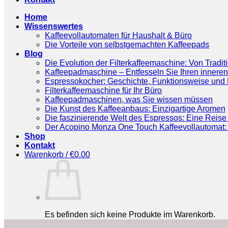
Home
Wissenswertes
Kaffeevollautomaten für Haushalt & Büro
Die Vorteile von selbstgemachten Kaffeepads
Blog
Die Evolution der Filterkaffeemaschine: Von Tradit
Kaffeepadmaschine – Entfesseln Sie Ihren inneren
Espressokocher: Geschichte, Funktionsweise und P
Filterkaffeemaschine für Ihr Büro
Kaffeepadmaschinen, was Sie wissen müssen
Die Kunst des Kaffeeanbaus: Einzigartige Aromen
Die faszinierende Welt des Espressos: Eine Reise 
Der Acopino Monza One Touch Kaffeevollautomat: 
Shop
Kontakt
Warenkorb /
€
0.00
Es befinden sich keine Produkte im Warenkorb.