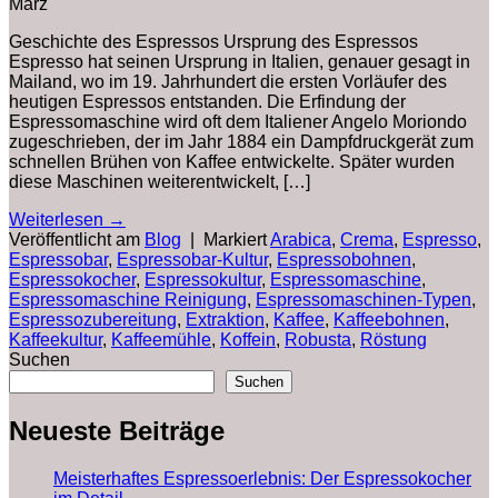
März
Geschichte des Espressos Ursprung des Espressos
Espresso hat seinen Ursprung in Italien, genauer gesagt in
Mailand, wo im 19. Jahrhundert die ersten Vorläufer des
heutigen Espressos entstanden. Die Erfindung der
Espressomaschine wird oft dem Italiener Angelo Moriondo
zugeschrieben, der im Jahr 1884 ein Dampfdruckgerät zum
schnellen Brühen von Kaffee entwickelte. Später wurden
diese Maschinen weiterentwickelt, […]
Weiterlesen
→
Veröffentlicht am
Blog
|
Markiert
Arabica
,
Crema
,
Espresso
,
Espressobar
,
Espressobar-Kultur
,
Espressobohnen
,
Espressokocher
,
Espressokultur
,
Espressomaschine
,
Espressomaschine Reinigung
,
Espressomaschinen-Typen
,
Espressozubereitung
,
Extraktion
,
Kaffee
,
Kaffeebohnen
,
Kaffeekultur
,
Kaffeemühle
,
Koffein
,
Robusta
,
Röstung
Suchen
Suchen
Neueste Beiträge
Meisterhaftes Espressoerlebnis: Der Espressokocher