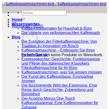
Zum
Inhalt
Suchen
springen
nach:
Home
Wissenswertes
Warenkorb /
€
0.00
Kaffeevollautomaten für Haushalt & Büro
Die Vorteile von selbstgemachten Kaffeepads
Blog
Die Evolution der Filterkaffeemaschine: Von
Tradition zu Innovation mit Bosch
Kaffeepadmaschine – Entfesseln Sie Ihren
inneren Barista
Es befinden sich keine Produkte im Warenkorb.
Espressokocher: Geschichte, Funktionsweise
und Pflege des italienischen Klassikers
Filterkaffeemaschine für Ihr Büro
Kaffeepadmaschinen, was Sie wissen müssen
Die Kunst des Kaffeeanbaus: Einzigartige
Aromen
Die faszinierende Welt des Espressos: Eine
Reise durch Geschichte, Zubereitung und
Beliebtheit
Der Acopino Monza One Touch
Kaffeevollautomat: Eine Kaffeeinnovation für
Zuhause