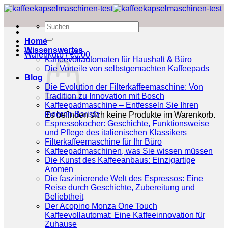
Zum
Inhalt
Suchen
springen
nach:
Home
Wissenswertes
Warenkorb /
€
0.00
Kaffeevollautomaten für Haushalt & Büro
Die Vorteile von selbstgemachten Kaffeepads
Blog
Die Evolution der Filterkaffeemaschine: Von
Tradition zu Innovation mit Bosch
Kaffeepadmaschine – Entfesseln Sie Ihren
inneren Barista
Es befinden sich keine Produkte im Warenkorb.
Espressokocher: Geschichte, Funktionsweise
und Pflege des italienischen Klassikers
Filterkaffeemaschine für Ihr Büro
Kaffeepadmaschinen, was Sie wissen müssen
Die Kunst des Kaffeeanbaus: Einzigartige
Aromen
Die faszinierende Welt des Espressos: Eine
Reise durch Geschichte, Zubereitung und
Beliebtheit
Der Acopino Monza One Touch
Kaffeevollautomat: Eine Kaffeeinnovation für
Zuhause