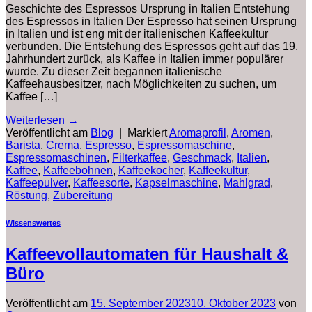
Geschichte des Espressos Ursprung in Italien Entstehung
des Espressos in Italien Der Espresso hat seinen Ursprung
in Italien und ist eng mit der italienischen Kaffeekultur
verbunden. Die Entstehung des Espressos geht auf das 19.
Jahrhundert zurück, als Kaffee in Italien immer populärer
wurde. Zu dieser Zeit begannen italienische
Kaffeehausbesitzer, nach Möglichkeiten zu suchen, um
Kaffee […]
Weiterlesen
→
Veröffentlicht am
Blog
|
Markiert
Aromaprofil
,
Aromen
,
Barista
,
Crema
,
Espresso
,
Espressomaschine
,
Espressomaschinen
,
Filterkaffee
,
Geschmack
,
Italien
,
Kaffee
,
Kaffeebohnen
,
Kaffeekocher
,
Kaffeekultur
,
Kaffeepulver
,
Kaffeesorte
,
Kapselmaschine
,
Mahlgrad
,
Röstung
,
Zubereitung
Wissenswertes
Kaffeevollautomaten für Haushalt &
Büro
Veröffentlicht am
15. September 2023
10. Oktober 2023
von