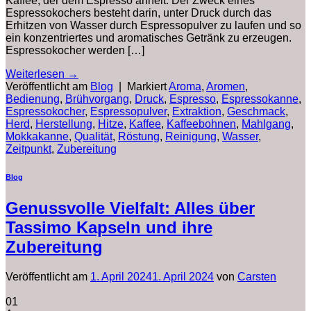
Kaffee, der dem Espresso ähnelt. Der Zweck eines
Espressokochers besteht darin, unter Druck durch das
Erhitzen von Wasser durch Espressopulver zu laufen und so
ein konzentriertes und aromatisches Getränk zu erzeugen.
Espressokocher werden […]
Weiterlesen
→
Veröffentlicht am
Blog
|
Markiert
Aroma
,
Aromen
,
Bedienung
,
Brühvorgang
,
Druck
,
Espresso
,
Espressokanne
,
Espressokocher
,
Espressopulver
,
Extraktion
,
Geschmack
,
Herd
,
Herstellung
,
Hitze
,
Kaffee
,
Kaffeebohnen
,
Mahlgang
,
Mokkakanne
,
Qualität
,
Röstung
,
Reinigung
,
Wasser
,
Zeitpunkt
,
Zubereitung
Blog
Genussvolle Vielfalt: Alles über
Tassimo Kapseln und ihre
Zubereitung
Veröffentlicht am
1. April 2024
1. April 2024
von
Carsten
01