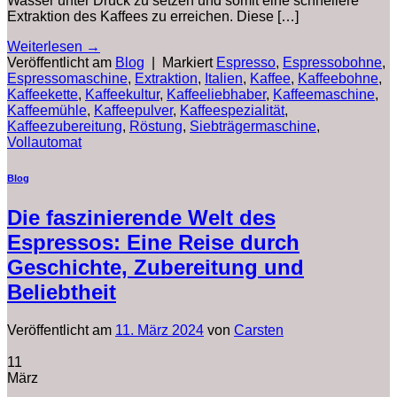
Wasser unter Druck zu setzen und somit eine schnellere
Extraktion des Kaffees zu erreichen. Diese […]
Weiterlesen
→
Veröffentlicht am
Blog
|
Markiert
Espresso
,
Espressobohne
,
Espressomaschine
,
Extraktion
,
Italien
,
Kaffee
,
Kaffeebohne
,
Kaffeekette
,
Kaffeekultur
,
Kaffeeliebhaber
,
Kaffeemaschine
,
Kaffeemühle
,
Kaffeepulver
,
Kaffeespezialität
,
Kaffeezubereitung
,
Röstung
,
Siebträgermaschine
,
Vollautomat
Blog
Die faszinierende Welt des
Espressos: Eine Reise durch
Geschichte, Zubereitung und
Beliebtheit
Veröffentlicht am
11. März 2024
von
Carsten
11
März