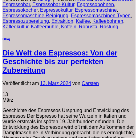
Espressobar
,
Espressobar-Kultur
,
Espressobohnen
,
Espressokocher
,
Espressokultur
,
Espressomaschine
,
Espressomaschine Reinigung
,
Espressomaschinen-Typen
,
Espressozubereitung
,
Extraktion
,
Kaffee
,
Kaffeebohnen
,
Kaffeekultur
,
Kaffeemühle
,
Koffein
,
Robusta
,
Röstung
Blog
Die Welt des Espressos: Von der
Geschichte bis zur perfekten
Zubereitung
Veröffentlicht am
13. März 2024
von
Carsten
13
März
Geschichte des Espressos Ursprung und Entwicklung des
Espressos Der Espresso hat seine Wurzeln in Italien und
wurde erstmals im späten 19. Jahrhundert erfunden. Die
Entwicklung des Espressos wird oft mit dem Aufkommen der
Dampfmaschine in Verbindung gebracht, die es ermöglichte,