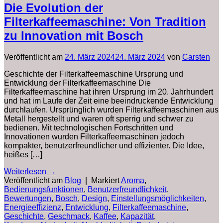
Die Evolution der
Filterkaffeemaschine: Von Tradition
zu Innovation mit Bosch
Veröffentlicht am
24. März 2024
24. März 2024
von
Carsten
Geschichte der Filterkaffeemaschine Ursprung und
Entwicklung der Filterkaffeemaschine Die
Filterkaffeemaschine hat ihren Ursprung im 20. Jahrhundert
und hat im Laufe der Zeit eine beeindruckende Entwicklung
durchlaufen. Ursprünglich wurden Filterkaffeemaschinen aus
Metall hergestellt und waren oft sperrig und schwer zu
bedienen. Mit technologischen Fortschritten und
Innovationen wurden Filterkaffeemaschinen jedoch
kompakter, benutzerfreundlicher und effizienter. Die Idee,
heißes […]
Weiterlesen
→
Veröffentlicht am
Blog
|
Markiert
Aroma
,
Bedienungsfunktionen
,
Benutzerfreundlichkeit
,
Bewertungen
,
Bosch
,
Design
,
Einstellungsmöglichkeiten
,
Energieeffizienz
,
Entwicklung
,
Filterkaffeemaschine
,
Geschichte
,
Geschmack
,
Kaffee
,
Kapazität
,