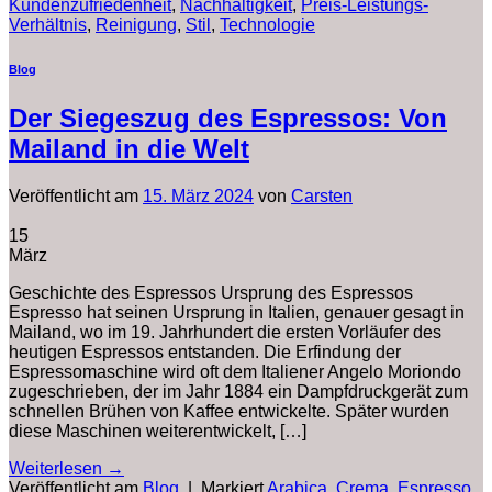
Kundenzufriedenheit
,
Nachhaltigkeit
,
Preis-Leistungs-
Verhältnis
,
Reinigung
,
Stil
,
Technologie
Blog
Der Siegeszug des Espressos: Von
Mailand in die Welt
Veröffentlicht am
15. März 2024
von
Carsten
15
März
Geschichte des Espressos Ursprung des Espressos
Espresso hat seinen Ursprung in Italien, genauer gesagt in
Mailand, wo im 19. Jahrhundert die ersten Vorläufer des
heutigen Espressos entstanden. Die Erfindung der
Espressomaschine wird oft dem Italiener Angelo Moriondo
zugeschrieben, der im Jahr 1884 ein Dampfdruckgerät zum
schnellen Brühen von Kaffee entwickelte. Später wurden
diese Maschinen weiterentwickelt, […]
Weiterlesen
→
Veröffentlicht am
Blog
|
Markiert
Arabica
,
Crema
,
Espresso
,