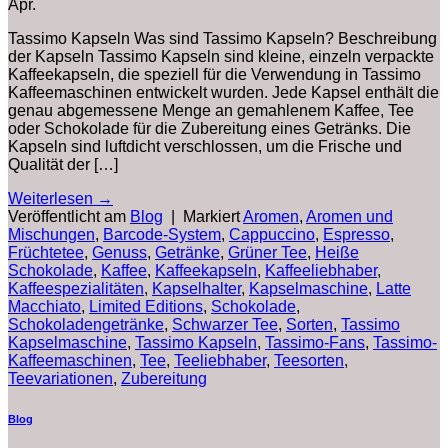
Apr.
Tassimo Kapseln Was sind Tassimo Kapseln? Beschreibung
der Kapseln Tassimo Kapseln sind kleine, einzeln verpackte
Kaffeekapseln, die speziell für die Verwendung in Tassimo
Kaffeemaschinen entwickelt wurden. Jede Kapsel enthält die
genau abgemessene Menge an gemahlenem Kaffee, Tee
oder Schokolade für die Zubereitung eines Getränks. Die
Kapseln sind luftdicht verschlossen, um die Frische und
Qualität der […]
Weiterlesen
→
Veröffentlicht am
Blog
|
Markiert
Aromen
,
Aromen und
Mischungen
,
Barcode-System
,
Cappuccino
,
Espresso
,
Früchtetee
,
Genuss
,
Getränke
,
Grüner Tee
,
Heiße
Schokolade
,
Kaffee
,
Kaffeekapseln
,
Kaffeeliebhaber
,
Kaffeespezialitäten
,
Kapselhalter
,
Kapselmaschine
,
Latte
Macchiato
,
Limited Editions
,
Schokolade
,
Schokoladengetränke
,
Schwarzer Tee
,
Sorten
,
Tassimo
Kapselmaschine
,
Tassimo Kapseln
,
Tassimo-Fans
,
Tassimo-
Kaffeemaschinen
,
Tee
,
Teeliebhaber
,
Teesorten
,
Teevariationen
,
Zubereitung
Blog